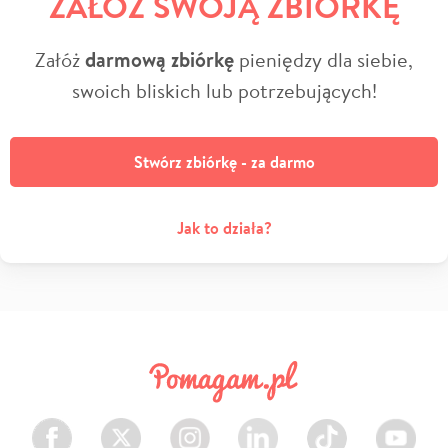
ZAŁÓŻ SWOJĄ ZBIÓRKĘ
Załóż
darmową zbiórkę
pieniędzy dla siebie,
swoich bliskich lub potrzebujących!
Stwórz zbiórkę - za darmo
Jak to działa?
Facebook
Twitter
Instagram
LinkedIn
TikTok
Youtube