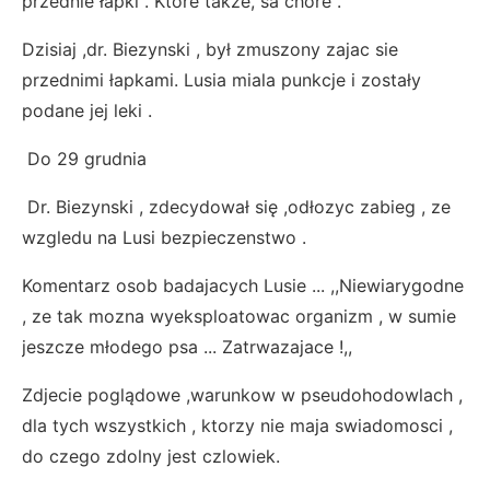
przednie łapki . Ktore takze, sa chore .
Dzisiaj ,dr. Biezynski , był zmuszony zajac sie
przednimi łapkami. Lusia miala punkcje i zostały
podane jej leki .
Do 29 grudnia
Dr. Biezynski , zdecydował się ,odłozyc zabieg , ze
wzgledu na Lusi bezpieczenstwo .
Komentarz osob badajacych Lusie ... ,,Niewiarygodne
, ze tak mozna wyeksploatowac organizm , w sumie
jeszcze młodego psa ... Zatrwazajace !,,
Zdjecie poglądowe ,warunkow w pseudohodowlach ,
dla tych wszystkich , ktorzy nie maja swiadomosci ,
do czego zdolny jest czlowiek.