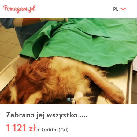
PL
Zabrano jej wszystko ....
1 121 zł
3 000 zł (Cel)
z