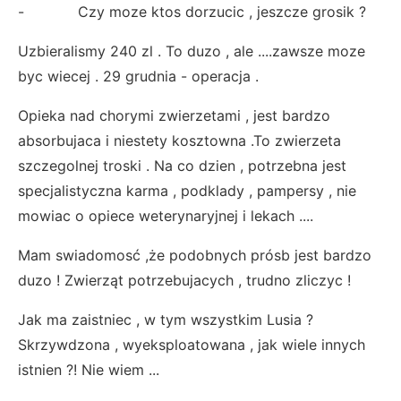
- Czy moze ktos dorzucic , jeszcze grosik ?
Uzbieralismy 240 zl . To duzo , ale ....zawsze moze
byc wiecej . 29 grudnia - operacja .
Opieka nad chorymi zwierzetami , jest bardzo
absorbujaca i niestety kosztowna .To zwierzeta
szczegolnej troski . Na co dzien , potrzebna jest
specjalistyczna karma , podklady , pampersy , nie
mowiac o opiece weterynaryjnej i lekach ....
Mam swiadomosć ,że podobnych prósb jest bardzo
duzo ! Zwierząt potrzebujacych , trudno zliczyc !
Jak ma zaistniec , w tym wszystkim Lusia ?
Skrzywdzona , wyeksploatowana , jak wiele innych
istnien ?! Nie wiem ...