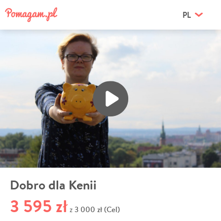
PL
Dobro dla Kenii
3 595 zł
3 000 zł (Cel)
z