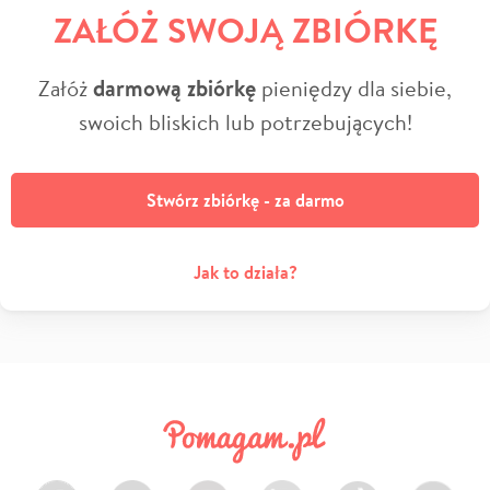
ZAŁÓŻ SWOJĄ ZBIÓRKĘ
Załóż
darmową zbiórkę
pieniędzy dla siebie,
swoich bliskich lub potrzebujących!
Stwórz zbiórkę - za darmo
Jak to działa?
Facebook
Twitter
Instagram
LinkedIn
TikTok
Youtube