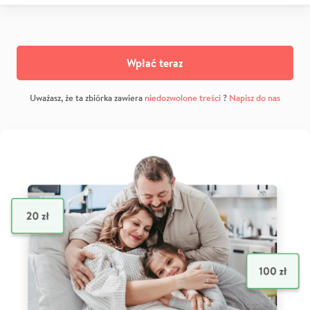
Wpłać teraz
Uważasz, że ta zbiórka zawiera
niedozwolone treści
?
Napisz do nas