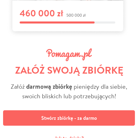
ZAŁÓŻ SWOJĄ ZBIÓRKĘ
Załóż
darmową zbiórkę
pieniędzy dla siebie,
swoich bliskich lub potrzebujących!
Stwórz zbiórkę - za darmo