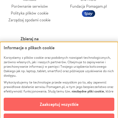
Porównanie serwisów
Fundacja Pomagam.pl
Polityka plików cookie
Zarządzaj zgodami cookie
Zbieraj na
Informacje o plikach cookie
Leczenie
LGBTQ+
Zwierzęta
Powódź
Korzystamy z plików cookie oraz podobnych rozwiązań technologicznych,
zarówno własnych, jak i naszych partnerów. Obejmuje to zapisywanie i
Pożar
Wichura
przechowywanie informacji w pamięci Twojego urządzenia końcowego
(takiego jak np. laptop, tablet, smartfon) oraz późniejsze uzyskiwanie do nich
Ukraina
NGO
dostępu.
Sport
Religia
Wykorzystujemy te technologie przede wszystkim po to, aby zapewnić
Pomoc Finansowa
Edukacja
prawidłowe działanie serwisu Pomagam.pl, w tym jego bezpieczeństwo oraz
niezbędne pliki cookie
efektywność funkcjonowania. Służą temu tzw.
, które
Projekty
Podróż
pozostają zawsze aktywne.
Dowiedz się więcej
Pogrzeb
Impreza
opcjonalnych plików cookie
Dodatkowo, używamy
oraz podobnych
Zaakceptuj wszystkie
Społeczność lokalna
Ochrona środowiska
technologii do celów analitycznych i retargetingowych. Możesz wyrazić
zgodę na ich stosowanie lub jej odmówić. W dowolnym momencie masz
Kultura
Biznes
możliwość zmiany swoich preferencji na stronie „Zarządzaj zgodami cookie”,