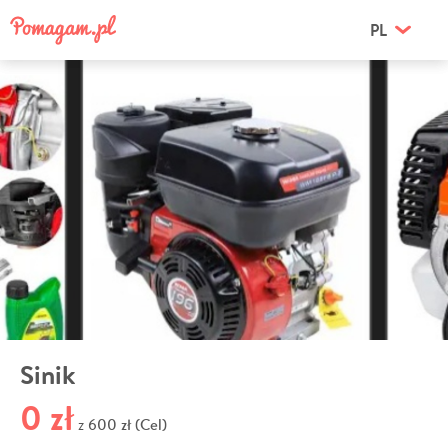
PL
Sinik
0 zł
600 zł (Cel)
z