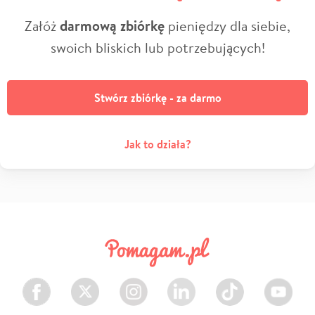
Załóż
darmową zbiórkę
pieniędzy dla siebie,
swoich bliskich lub potrzebujących!
Stwórz zbiórkę - za darmo
Jak to działa?
Facebook
Twitter
Instagram
LinkedIn
TikTok
Youtube