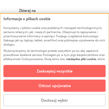
Zbieraj na
Informacje o plikach cookie
Leczenie
LGBTQ+
Zwierzęta
Powódź
Korzystamy z plików cookie oraz podobnych rozwiązań technologicznych,
zarówno własnych, jak i naszych partnerów. Obejmuje to zapisywanie i
Pożar
Wichura
przechowywanie informacji w pamięci Twojego urządzenia końcowego
(takiego jak np. laptop, tablet, smartfon) oraz późniejsze uzyskiwanie do nich
Ukraina
NGO
dostępu.
Sport
Religia
Wykorzystujemy te technologie przede wszystkim po to, aby zapewnić
Pomoc Finansowa
Edukacja
prawidłowe działanie serwisu Pomagam.pl, w tym jego bezpieczeństwo oraz
niezbędne pliki cookie
efektywność funkcjonowania. Służą temu tzw.
, które
Projekty
Podróż
pozostają zawsze aktywne.
Dowiedz się więcej
Pogrzeb
Impreza
opcjonalnych plików cookie
Dodatkowo, używamy
oraz podobnych
Zaakceptuj wszystkie
Społeczność lokalna
Ochrona środowiska
technologii do celów analitycznych i retargetingowych. Możesz wyrazić
zgodę na ich stosowanie lub jej odmówić. W dowolnym momencie masz
Kultura
Biznes
możliwość zmiany swoich preferencji na stronie „Zarządzaj zgodami cookie”,
Odrzuć opcjonalne
Polski
do której link znajdziesz w stopce serwisu Pomagam.pl. Opcjonalne pliki
cookie wykorzystywane są w następujących celach:
© CROWDING SP. Z O.O.
Analityka
– używamy tzw. plików cookie analitycznych, aby usprawniać
Dostosuj wybór
działanie serwisu Pomagam.pl. Dzięki nim możemy zrozumieć, jak
użytkownicy korzystają z naszego serwisu – skąd trafiają do serwisu, jak
Stwórz zbiórkę - za darmo
długo z niego korzystają i jak się po nim poruszają. Pozwala nam to na