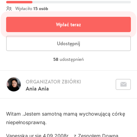
15 osób
Wpłaciło
Wpłać teraz
Udostępnij
58
udostępnień
ORGANIZATOR ZBIÓRKI
Ania Ania
Witam .Jestem samotną mamą wychowującą córkę
niepełnosprawną.
Vanesska ur.się 4.09 2008r. , z Zespołem Downa,