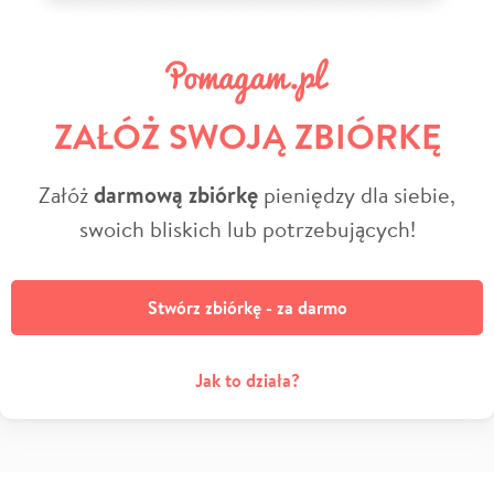
ZAŁÓŻ SWOJĄ ZBIÓRKĘ
Załóż
darmową zbiórkę
pieniędzy dla siebie,
swoich bliskich lub potrzebujących!
Stwórz zbiórkę - za darmo
Jak to działa?