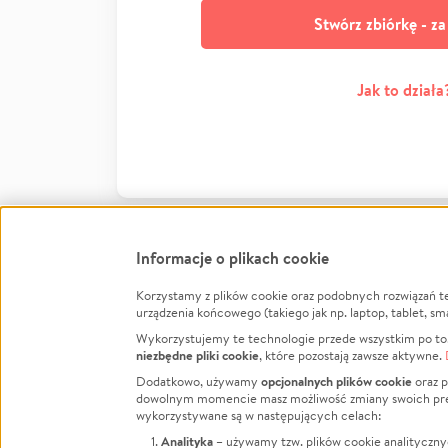
Stwórz zbiórkę - z
Jak to działa
Informacje o plikach cookie
Korzystamy z plików cookie oraz podobnych rozwiązań t
Infor
urządzenia końcowego (takiego jak np. laptop, tablet, sm
Wykorzystujemy te technologie przede wszystkim po to,
Jak to 
niezbędne pliki cookie
, które pozostają zawsze aktywne.
Facebook
Twitter
Instagram
Regula
opcjonalnych plików cookie
Dodatkowo, używamy
oraz p
dowolnym momencie masz możliwość zmiany swoich prefere
Polity
LinkedIn
TikTok
Youtube
wykorzystywane są w następujących celach:
RODO -
Analityka
– używamy tzw. plików cookie analityczny