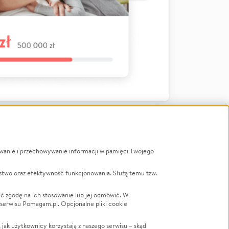
ywanie i przechowywanie informacji w pamięci Twojego
a
stwo oraz efektywność funkcjonowania. Służą temu tzw.
LGBTQ+
Powódź
ć zgodę na ich stosowanie lub jej odmówić. W
 serwisu Pomagam.pl. Opcjonalne pliki cookie
Wichura
NGO
ak użytkownicy korzystają z naszego serwisu – skąd