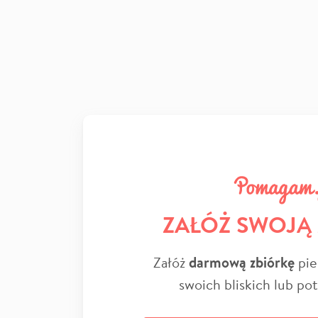
ZAŁÓŻ SWOJĄ
Załóż
darmową zbiórkę
pie
swoich bliskich lub po