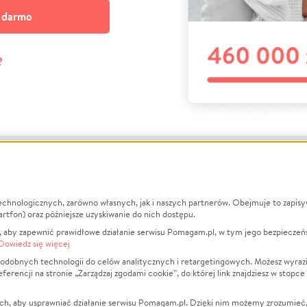
a darmo
?
echnologicznych, zarówno własnych, jak i naszych partnerów. Obejmuje to zapis
macje
O nas
Zbieraj n
artfon) oraz późniejsze uzyskiwanie do nich dostępu.
 aby zapewnić prawidłowe działanie serwisu Pomagam.pl, w tym jego bezpieczeń
działa?
Opinie
Leczenie
Dowiedz się więcej
min
Raporty
Zwierzęta
odobnych technologii do celów analitycznych i retargetingowych. Możesz wyrazi
ncji na stronie „Zarządzaj zgodami cookie”, do której link znajdziesz w stopce
ka Prywatności
Za darmo
Pożar
 Kontrahenci
Blog
Ukraina
ch, aby usprawniać działanie serwisu Pomagam.pl. Dzięki nim możemy zrozumieć, j