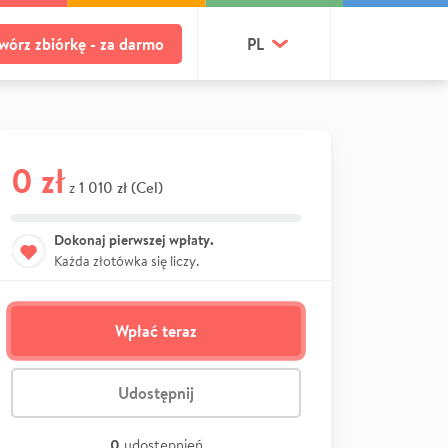
wórz zbiórkę - za darmo
PL
0 zł
1 010 zł (Cel)
z
Dokonaj pierwszej wpłaty.
Każda złotówka się liczy.
Wpłać teraz
Udostępnij
0
udostępnień