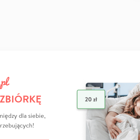
 ZBIÓRKĘ
niędzy dla siebie,
trzebujących!