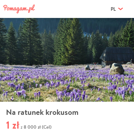
PL
Na ratunek krokusom
1 zł
8 000 zł (Cel)
z