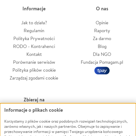
Informacje
O nas
Jak to działa?
Opinie
Regulamin
Raporty
Polityka Prywatności
Za darmo
RODO - Kontrahenci
Blog
Kontakt
Dla NGO
Porównanie serwisów
Fundacja Pomagam.pl
Polityka plików cookie
Zarządzaj zgodami cookie
Zbieraj na
Informacje o plikach cookie
Leczenie
LGBTQ+
Zwierzęta
Powódź
Korzystamy z plików cookie oraz podobnych rozwiązań technologicznych,
zarówno własnych, jak i naszych partnerów. Obejmuje to zapisywanie i
Pożar
Wichura
przechowywanie informacji w pamięci Twojego urządzenia końcowego