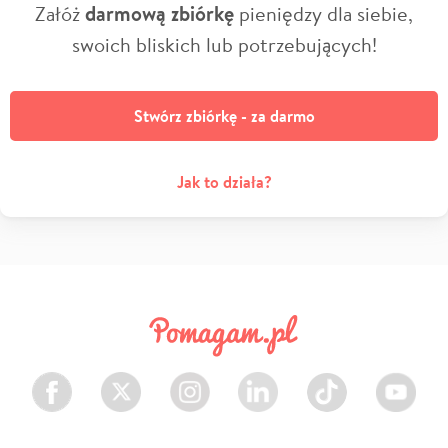
Załóż
darmową zbiórkę
pieniędzy dla siebie,
swoich bliskich lub potrzebujących!
Stwórz zbiórkę - za darmo
Jak to działa?
Facebook
Twitter
Instagram
LinkedIn
TikTok
Youtube