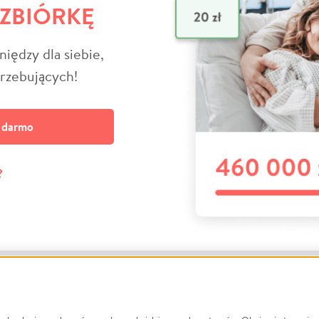
 ZBIÓRKĘ
niędzy dla siebie,
trzebujących!
a darmo
?