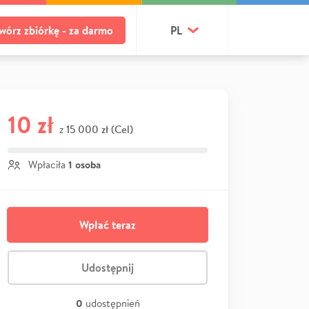
wórz zbiórkę - za darmo
PL
10 zł
15 000 zł (Cel)
z
1 osoba
Wpłaciła
Wpłać teraz
Udostępnij
0
udostępnień