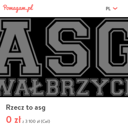
PL
Rzecz to asg
0 zł
3 100 zł (Cel)
z