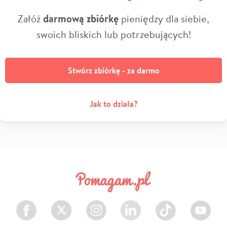
Załóż
darmową zbiórkę
pieniędzy dla siebie,
swoich bliskich lub potrzebujących!
Stwórz zbiórkę - za darmo
Jak to działa?
Facebook
Twitter
Instagram
LinkedIn
TikTok
Youtube