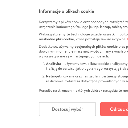
Informacje o plikach cookie
Korzystamy z plików cookie oraz podobnych rozwiązań t
Infor
urządzenia końcowego (takiego jak np. laptop, tablet, sm
Wykorzystujemy te technologie przede wszystkim po to,
Jak to 
niezbędne pliki cookie
, które pozostają zawsze aktywne.
Facebook
Twitter
Instagram
Regula
opcjonalnych plików cookie
Dodatkowo, używamy
oraz p
dowolnym momencie masz możliwość zmiany swoich prefere
Polity
LinkedIn
TikTok
Youtube
wykorzystywane są w następujących celach:
RODO -
Analityka
– używamy tzw. plików cookie analityczny
Kontak
trafiają do serwisu, jak długo z niego korzystają i j
Porówn
Retargeting
– my oraz nasi zaufani partnerzy stosu
reklamowe, zwłaszcza dotyczące prowadzonych w se
Polityk
Zarząd
Ponadto na stronach niektórych zbiórek narzędzia te mog
Dostosuj wybór
Odrzuć o
Polski
© CROWDING SP. Z O.O.