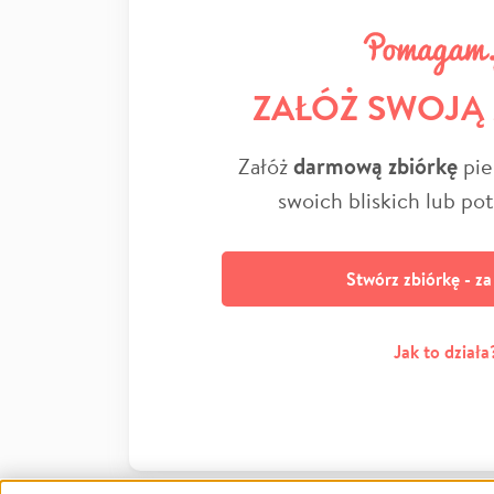
ZAŁÓŻ SWOJĄ
Załóż
darmową zbiórkę
pie
swoich bliskich lub po
Stwórz zbiórkę - z
Jak to działa