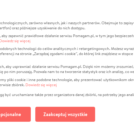
echnologicznych, zarówno własnych, jak i naszych partnerów. Obejmuje to zapis
macje
O nas
Zbieraj n
artfon) oraz późniejsze uzyskiwanie do nich dostępu.
 aby zapewnić prawidłowe działanie serwisu Pomagam.pl, w tym jego bezpieczeń
działa?
Opinie
Leczenie
Dowiedz się więcej
min
Raporty
Zwierzęta
odobnych technologii do celów analitycznych i retargetingowych. Możesz wyrazi
ncji na stronie „Zarządzaj zgodami cookie”, do której link znajdziesz w stopce
ka Prywatności
Za darmo
Pożar
 Kontrahenci
Blog
Ukraina
ch, aby usprawniać działanie serwisu Pomagam.pl. Dzięki nim możemy zrozumieć, j
t
Dla NGO
Sport
ak się po nim poruszają. Pozwala nam to na tworzenie statystyk oraz ich analizę, co w
anie serwisów
Fundacja Pomagam.pl
Pomoc Fi
jemy pliki cookie i inne podobne technologie, aby prezentować użytkownikom okr
rwisie zbiórek.
Dowiedz się więcej
a plików cookie
Projekty
zaj zgodami cookie
Pogrzeb
ą być uruchamiane także przez organizatora danej zbiórki, na potrzeby jego anali
Społeczno
Kultura
pcjonalne
Zaakceptuj wszystkie