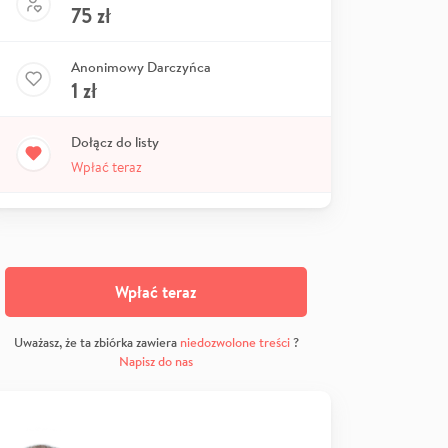
75
zł
Anonimowy Darczyńca
1
zł
Dołącz do listy
Wpłać teraz
Wpłać teraz
Uważasz, że ta zbiórka zawiera
niedozwolone treści
?
Napisz do nas