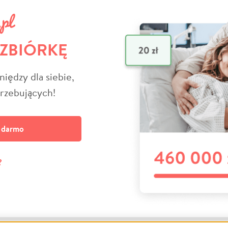
 ZBIÓRKĘ
niędzy dla siebie,
trzebujących!
a darmo
?