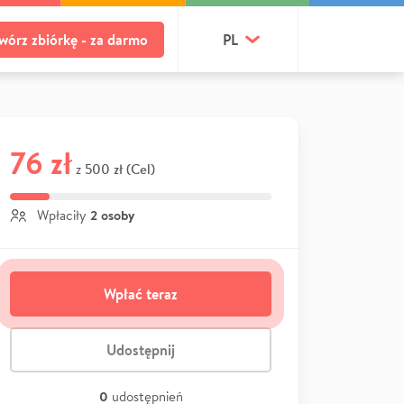
wórz zbiórkę - za darmo
PL
76 zł
500 zł (Cel)
z
2 osoby
Wpłaciły
Wpłać teraz
Udostępnij
0
udostępnień