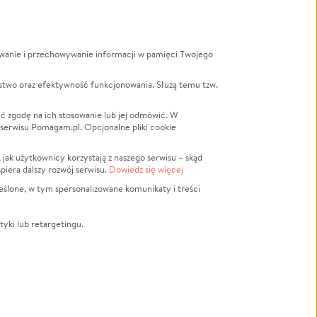
ywanie i przechowywanie informacji w pamięci Twojego
a
stwo oraz efektywność funkcjonowania. Służą temu tzw.
LGBTQ+
Powódź
ć zgodę na ich stosowanie lub jej odmówić. W
 serwisu Pomagam.pl. Opcjonalne pliki cookie
Wichura
NGO
ak użytkownicy korzystają z naszego serwisu – skąd
Religia
spiera dalszy rozwój serwisu.
Dowiedz się więcej
nansowa
Edukacja
eślone, w tym spersonalizowane komunikaty i treści
Podróż
Impreza
tyki lub retargetingu.
ść lokalna
Ochrona środowiska
Biznes