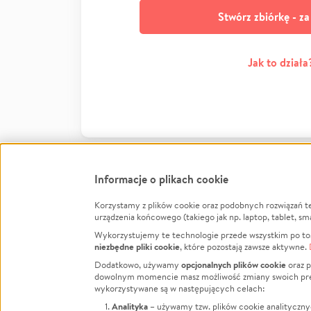
Stwórz zbiórkę - z
Jak to działa
Informacje o plikach cookie
Korzystamy z plików cookie oraz podobnych rozwiązań t
Infor
urządzenia końcowego (takiego jak np. laptop, tablet, sm
Wykorzystujemy te technologie przede wszystkim po to,
Jak to 
niezbędne pliki cookie
, które pozostają zawsze aktywne.
Facebook
Twitter
Instagram
Regula
opcjonalnych plików cookie
Dodatkowo, używamy
oraz p
dowolnym momencie masz możliwość zmiany swoich prefere
Polity
LinkedIn
TikTok
Youtube
wykorzystywane są w następujących celach:
RODO -
Analityka
– używamy tzw. plików cookie analityczny