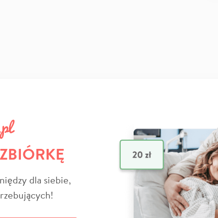
 ZBIÓRKĘ
niędzy dla siebie,
trzebujących!