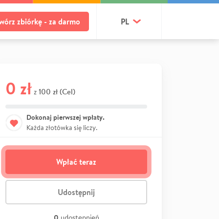
wórz zbiórkę - za darmo
PL
0 zł
100 zł (Cel)
z
Dokonaj pierwszej wpłaty.
Każda złotówka się liczy.
Wpłać teraz
Udostępnij
0
udostępnień