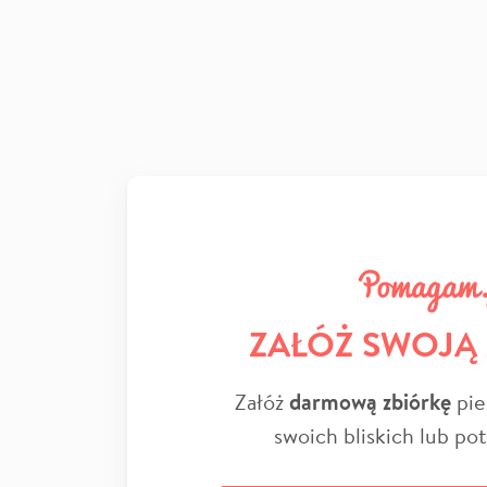
ZAŁÓŻ SWOJĄ
Załóż
darmową zbiórkę
pie
swoich bliskich lub po