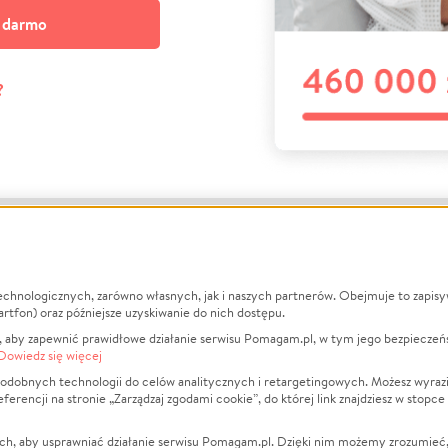
a darmo
?
echnologicznych, zarówno własnych, jak i naszych partnerów. Obejmuje to zapis
macje
O nas
Zbieraj n
artfon) oraz późniejsze uzyskiwanie do nich dostępu.
 aby zapewnić prawidłowe działanie serwisu Pomagam.pl, w tym jego bezpieczeń
działa?
Opinie
Leczenie
Dowiedz się więcej
min
Raporty
Zwierzęta
odobnych technologii do celów analitycznych i retargetingowych. Możesz wyrazi
ncji na stronie „Zarządzaj zgodami cookie”, do której link znajdziesz w stopce
ka Prywatności
Za darmo
Pożar
 Kontrahenci
Blog
Ukraina
ch, aby usprawniać działanie serwisu Pomagam.pl. Dzięki nim możemy zrozumieć, j