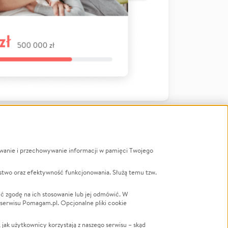
ywanie i przechowywanie informacji w pamięci Twojego
a
stwo oraz efektywność funkcjonowania. Służą temu tzw.
LGBTQ+
Powódź
ć zgodę na ich stosowanie lub jej odmówić. W
 serwisu Pomagam.pl. Opcjonalne pliki cookie
Wichura
NGO
ak użytkownicy korzystają z naszego serwisu – skąd