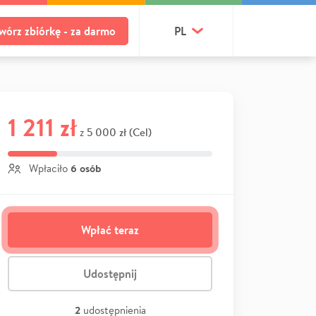
wórz zbiórkę - za darmo
PL
1 211 zł
5 000 zł (Cel)
z
6 osób
Wpłaciło
Wpłać teraz
Udostępnij
2
udostępnienia