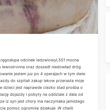
kręgosłupa odcinek ledzwiowyL5S1 mocna
a lewostronna oraz doszedl niedowład dróg
wanie jestem juz po 4 operajach w tym dwie
zdy do szpitali zakup lekow przerasta moje
 dzieci jest naprawde ciezko stad prośba o
itację dojazdy i pobyty na oddziale z dala od
 ze iz syn jest chory ma naczyniaka jamistego
ie pomoc ogromnie dziekuje .W chwili