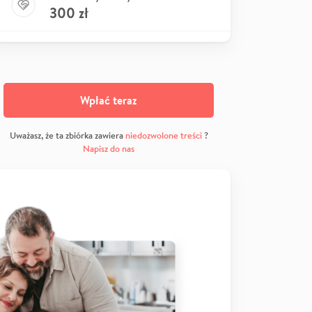
300
zł
Wpłać teraz
Uważasz, że ta zbiórka zawiera
niedozwolone treści
?
Napisz do nas