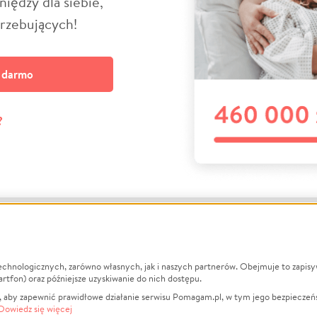
niędzy dla siebie,
trzebujących!
a darmo
?
echnologicznych, zarówno własnych, jak i naszych partnerów. Obejmuje to zapis
macje
O nas
Zbieraj n
artfon) oraz późniejsze uzyskiwanie do nich dostępu.
 aby zapewnić prawidłowe działanie serwisu Pomagam.pl, w tym jego bezpieczeń
działa?
Opinie
Leczenie
Dowiedz się więcej