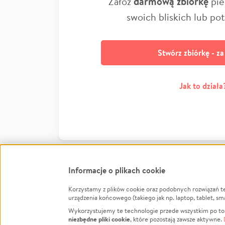
Załóż
darmową zbiórkę
pie
swoich bliskich lub po
Stwórz zbiórkę - z
Jak to działa
Informacje o plikach cookie
Korzystamy z plików cookie oraz podobnych rozwiązań t
Infor
urządzenia końcowego (takiego jak np. laptop, tablet, sm
Wykorzystujemy te technologie przede wszystkim po to,
Jak to 
niezbędne pliki cookie
, które pozostają zawsze aktywne.
Facebook
Twitter
Instagram