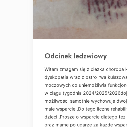
Odcinek ledzwiowy
Witam zmagam się z ciezka choroba 
dyskopatia wraz z ostro rwa kulszow
moczowych co uniemożliwia funkcjono
w ciągu tygodnia 2024/2025/2026doja
możliwości samotnie wychowuje dwoje
male wsparcie .Do tego liczne rehabil
dzieci .Prosze o wsparcie dlatego tez
oraz mame po udarze za kazde wsparc