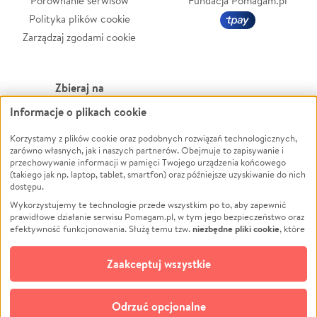
Porównanie serwisów
Fundacja Pomagam.pl
Polityka plików cookie
Zarządzaj zgodami cookie
Zbieraj na
Informacje o plikach cookie
Leczenie
LGBTQ+
Zwierzęta
Powódź
Korzystamy z plików cookie oraz podobnych rozwiązań technologicznych,
zarówno własnych, jak i naszych partnerów. Obejmuje to zapisywanie i
Pożar
Wichura
przechowywanie informacji w pamięci Twojego urządzenia końcowego
(takiego jak np. laptop, tablet, smartfon) oraz późniejsze uzyskiwanie do nich
Ukraina
NGO
dostępu.
Sport
Religia
Wykorzystujemy te technologie przede wszystkim po to, aby zapewnić
Pomoc Finansowa
Edukacja
prawidłowe działanie serwisu Pomagam.pl, w tym jego bezpieczeństwo oraz
niezbędne pliki cookie
efektywność funkcjonowania. Służą temu tzw.
, które
Projekty
Podróż
pozostają zawsze aktywne.
Dowiedz się więcej
Pogrzeb
Impreza
opcjonalnych plików cookie
Dodatkowo, używamy
oraz podobnych
Zaakceptuj wszystkie
Społeczność lokalna
Ochrona środowiska
technologii do celów analitycznych i retargetingowych. Możesz wyrazić
zgodę na ich stosowanie lub jej odmówić. W dowolnym momencie masz
Kultura
Biznes
możliwość zmiany swoich preferencji na stronie „Zarządzaj zgodami cookie”,
Odrzuć opcjonalne
Polski
do której link znajdziesz w stopce serwisu Pomagam.pl. Opcjonalne pliki