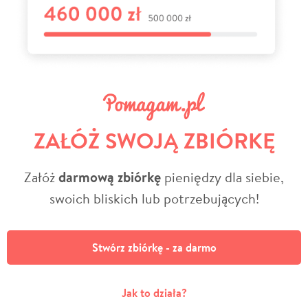
ZAŁÓŻ SWOJĄ ZBIÓRKĘ
Załóż
darmową zbiórkę
pieniędzy dla siebie,
swoich bliskich lub potrzebujących!
Stwórz zbiórkę - za darmo
Jak to działa?