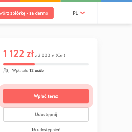
wórz zbiórkę - za darmo
PL
1 122 zł
3 000 zł (Cel)
z
12 osób
Wpłaciło
Wpłać teraz
Udostępnij
16
udostępnień