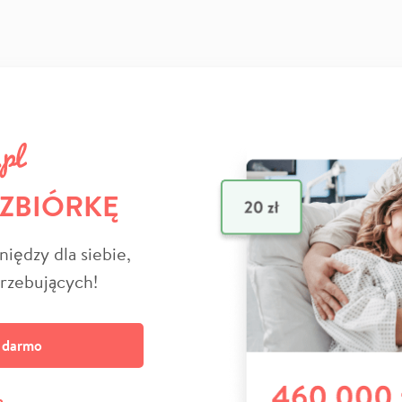
 ZBIÓRKĘ
niędzy dla siebie,
trzebujących!
a darmo