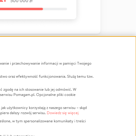
ywanie i przechowywanie informacji w pamięci Twojego
a
stwo oraz efektywność funkcjonowania. Służą temu tzw.
LGBTQ+
Powódź
ć zgodę na ich stosowanie lub jej odmówić. W
 serwisu Pomagam.pl. Opcjonalne pliki cookie
Wichura
NGO
ak użytkownicy korzystają z naszego serwisu – skąd
Religia
spiera dalszy rozwój serwisu.
Dowiedz się więcej
nansowa
Edukacja
eślone, w tym spersonalizowane komunikaty i treści
Podróż
Impreza