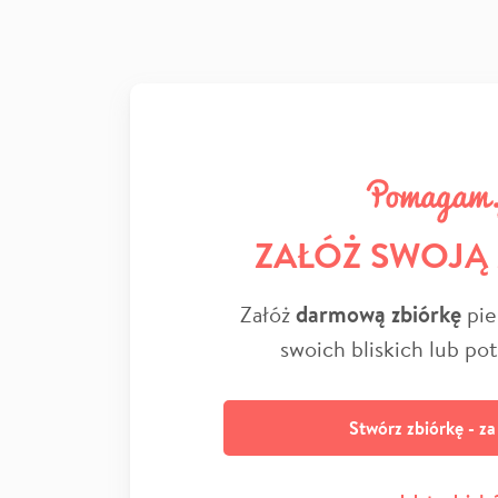
ZAŁÓŻ SWOJĄ
Załóż
darmową zbiórkę
pie
swoich bliskich lub po
Stwórz zbiórkę - z