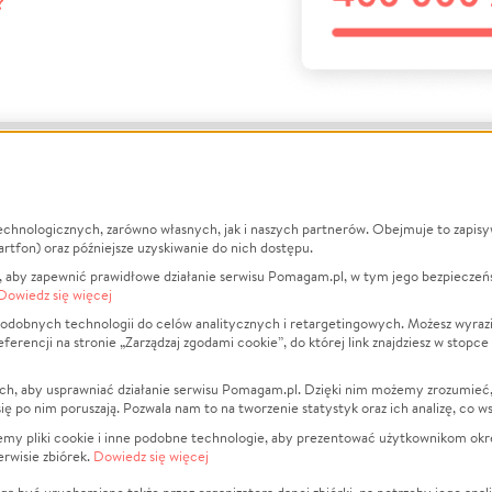
?
echnologicznych, zarówno własnych, jak i naszych partnerów. Obejmuje to zapis
macje
O nas
Zbieraj n
artfon) oraz późniejsze uzyskiwanie do nich dostępu.
 aby zapewnić prawidłowe działanie serwisu Pomagam.pl, w tym jego bezpieczeń
działa?
Opinie
Leczenie
Dowiedz się więcej
min
Raporty
Zwierzęta
odobnych technologii do celów analitycznych i retargetingowych. Możesz wyrazi
ncji na stronie „Zarządzaj zgodami cookie”, do której link znajdziesz w stopce
ka Prywatności
Za darmo
Pożar
 Kontrahenci
Blog
Ukraina
ch, aby usprawniać działanie serwisu Pomagam.pl. Dzięki nim możemy zrozumieć, j
t
Dla NGO
Sport
ak się po nim poruszają. Pozwala nam to na tworzenie statystyk oraz ich analizę, co w
anie serwisów
Fundacja Pomagam.pl
Pomoc Fi
jemy pliki cookie i inne podobne technologie, aby prezentować użytkownikom okr
rwisie zbiórek.
Dowiedz się więcej
a plików cookie
Projekty
zaj zgodami cookie
Pogrzeb