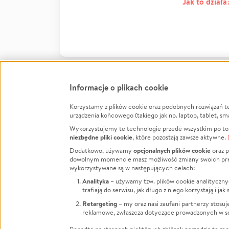
Jak to działa
Informacje o plikach cookie
Korzystamy z plików cookie oraz podobnych rozwiązań t
Infor
urządzenia końcowego (takiego jak np. laptop, tablet, sm
Wykorzystujemy te technologie przede wszystkim po to,
Jak to 
niezbędne pliki cookie
, które pozostają zawsze aktywne.
Facebook
Twitter
Instagram
Regula
opcjonalnych plików cookie
Dodatkowo, używamy
oraz p
dowolnym momencie masz możliwość zmiany swoich prefere
Polity
LinkedIn
TikTok
Youtube
wykorzystywane są w następujących celach:
RODO -
Analityka
– używamy tzw. plików cookie analityczny
Kontak
trafiają do serwisu, jak długo z niego korzystają i j
Porówn
Retargeting
– my oraz nasi zaufani partnerzy stosu
reklamowe, zwłaszcza dotyczące prowadzonych w se
Polityk
Zarząd