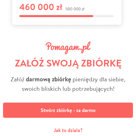
ZAŁÓŻ SWOJĄ ZBIÓRKĘ
Załóż
darmową zbiórkę
pieniędzy dla siebie,
swoich bliskich lub potrzebujących!
Stwórz zbiórkę - za darmo
Jak to działa?