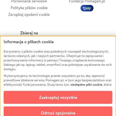
Porównanie serwisów
Fundacja Pomagam.pl
Polityka plików cookie
Zarządzaj zgodami cookie
Zbieraj na
Informacje o plikach cookie
Leczenie
LGBTQ+
Zwierzęta
Powódź
Korzystamy z plików cookie oraz podobnych rozwiązań technologicznych,
zarówno własnych, jak i naszych partnerów. Obejmuje to zapisywanie i
Pożar
Wichura
przechowywanie informacji w pamięci Twojego urządzenia końcowego
(takiego jak np. laptop, tablet, smartfon) oraz późniejsze uzyskiwanie do nich
Ukraina
NGO
dostępu.
Sport
Religia
Wykorzystujemy te technologie przede wszystkim po to, aby zapewnić
Pomoc Finansowa
Edukacja
prawidłowe działanie serwisu Pomagam.pl, w tym jego bezpieczeństwo oraz
niezbędne pliki cookie
efektywność funkcjonowania. Służą temu tzw.
, które
Projekty
Podróż
pozostają zawsze aktywne.
Dowiedz się więcej
Pogrzeb
Impreza
opcjonalnych plików cookie
Dodatkowo, używamy
oraz podobnych
Zaakceptuj wszystkie
Społeczność lokalna
Ochrona środowiska
technologii do celów analitycznych i retargetingowych. Możesz wyrazić
zgodę na ich stosowanie lub jej odmówić. W dowolnym momencie masz
Kultura
Biznes
możliwość zmiany swoich preferencji na stronie „Zarządzaj zgodami cookie”,
Odrzuć opcjonalne
Polski
do której link znajdziesz w stopce serwisu Pomagam.pl. Opcjonalne pliki