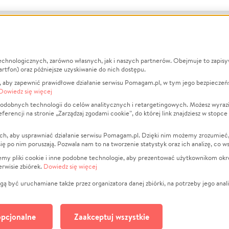
echnologicznych, zarówno własnych, jak i naszych partnerów. Obejmuje to zapis
macje
O nas
Zbieraj n
artfon) oraz późniejsze uzyskiwanie do nich dostępu.
 aby zapewnić prawidłowe działanie serwisu Pomagam.pl, w tym jego bezpieczeń
działa?
Opinie
Leczenie
Dowiedz się więcej
min
Raporty
Zwierzęta
odobnych technologii do celów analitycznych i retargetingowych. Możesz wyrazi
ncji na stronie „Zarządzaj zgodami cookie”, do której link znajdziesz w stopce
ka Prywatności
Za darmo
Pożar
 Kontrahenci
Blog
Ukraina
ch, aby usprawniać działanie serwisu Pomagam.pl. Dzięki nim możemy zrozumieć, j
t
Dla NGO
Sport
ak się po nim poruszają. Pozwala nam to na tworzenie statystyk oraz ich analizę, co w
anie serwisów
Fundacja Pomagam.pl
Pomoc Fi
jemy pliki cookie i inne podobne technologie, aby prezentować użytkownikom okr
rwisie zbiórek.
Dowiedz się więcej
a plików cookie
Projekty
zaj zgodami cookie
Pogrzeb
ą być uruchamiane także przez organizatora danej zbiórki, na potrzeby jego anali
Społeczno
Kultura
pcjonalne
Zaakceptuj wszystkie