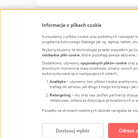
Informacje o plikach cookie
Korzystamy z plików cookie oraz podobnych rozwiązań t
Infor
urządzenia końcowego (takiego jak np. laptop, tablet, sm
Wykorzystujemy te technologie przede wszystkim po to,
Jak to 
niezbędne pliki cookie
, które pozostają zawsze aktywne.
Facebook
Twitter
Instagram
Regula
opcjonalnych plików cookie
Dodatkowo, używamy
oraz p
dowolnym momencie masz możliwość zmiany swoich prefere
Polity
LinkedIn
TikTok
Youtube
wykorzystywane są w następujących celach:
RODO -
Analityka
– używamy tzw. plików cookie analityczny
Kontak
trafiają do serwisu, jak długo z niego korzystają i j
Porówn
Retargeting
– my oraz nasi zaufani partnerzy stosu
reklamowe, zwłaszcza dotyczące prowadzonych w se
Polityk
Zarząd
Ponadto na stronach niektórych zbiórek narzędzia te mog
Dostosuj wybór
Odrzuć o
Polski