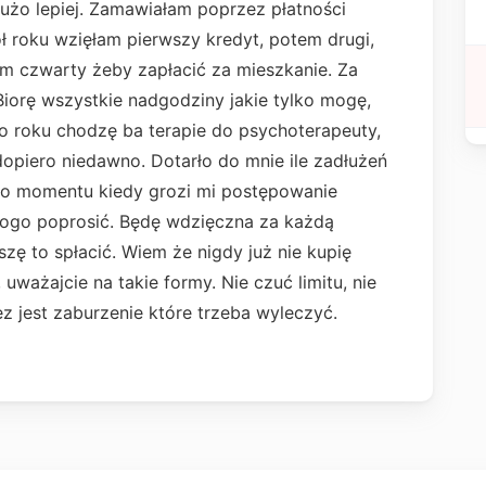
dużo lepiej. Zamawiałam poprzez płatności
pół roku wzięłam pierwszy kredyt, potem drugi,
em czwarty żeby zapłacić za mieszkanie. Za
iorę wszystkie nadgodziny jakie tylko mogę,
ego roku chodzę ba terapie do psychoterapeuty,
opiero niedawno. Dotarło do mnie ile zadłużeń
 do momentu kiedy grozi mi postępowanie
kogo poprosić. Będę wdzięczna za każdą
szę to spłacić. Wiem że nigdy już nie kupię
uważajcie na takie formy. Nie czuć limitu, nie
tez jest zaburzenie które trzeba wyleczyć.