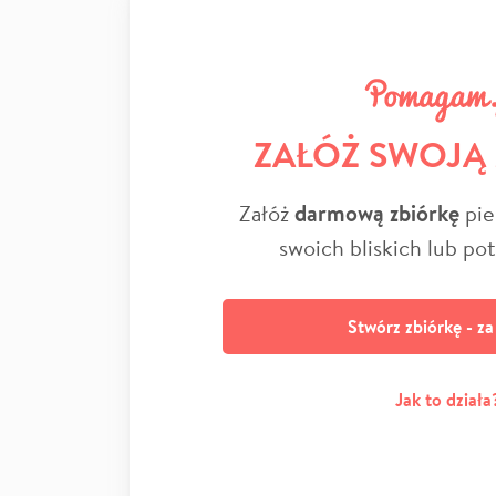
ZAŁÓŻ SWOJĄ
Załóż
darmową zbiórkę
pie
swoich bliskich lub po
Stwórz zbiórkę - z
Jak to działa