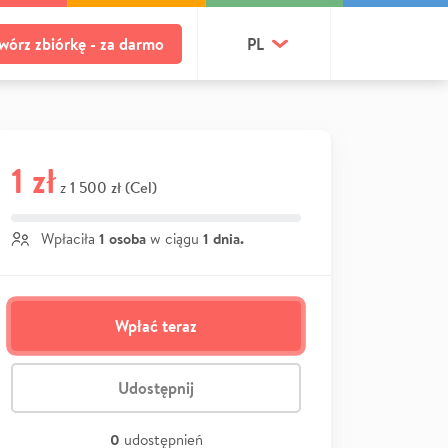
wórz zbiórkę - za darmo
PL
1 zł
1 500 zł (Cel)
z
1 osoba
1 dnia.
Wpłaciła
w ciągu
Wpłać teraz
Udostępnij
0
udostępnień