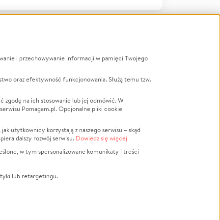
ywanie i przechowywanie informacji w pamięci Twojego
a
stwo oraz efektywność funkcjonowania. Służą temu tzw.
LGBTQ+
Powódź
ć zgodę na ich stosowanie lub jej odmówić. W
 serwisu Pomagam.pl. Opcjonalne pliki cookie
Wichura
NGO
ak użytkownicy korzystają z naszego serwisu – skąd
Religia
spiera dalszy rozwój serwisu.
Dowiedz się więcej
nansowa
Edukacja
eślone, w tym spersonalizowane komunikaty i treści
Podróż
Impreza
tyki lub retargetingu.
ść lokalna
Ochrona środowiska
Biznes