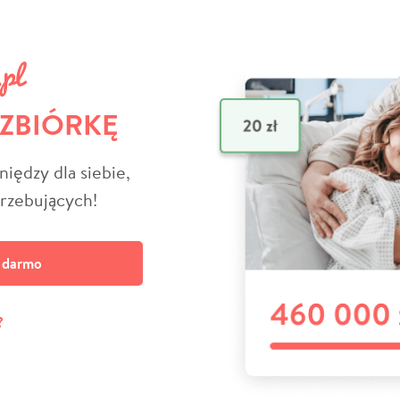
 ZBIÓRKĘ
niędzy dla siebie,
trzebujących!
a darmo
?