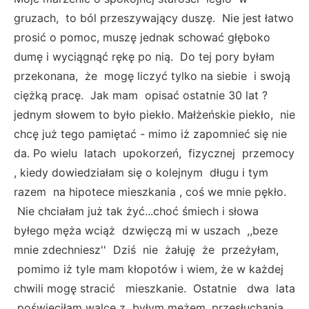
gruzach, to ból przeszywający duszę. Nie jest łatwo
prosić o pomoc, muszę jednak schować głęboko
dumę i wyciągnąć rękę po nią. Do tej pory byłam
przekonana, że mogę liczyć tylko na siebie i swoją
ciężką pracę. Jak mam opisać ostatnie 30 lat ?
jednym słowem to było piekło. Małżeńskie piekło, nie
chcę już tego pamiętać - mimo iż zapomnieć się nie
da. Po wielu latach upokorzeń, fizycznej przemocy
, kiedy dowiedziałam się o kolejnym długu i tym
razem na hipotece mieszkania , coś we mnie pękło.
Nie chciałam już tak żyć...choć śmiech i słowa
byłego męża wciąż dzwięczą mi w uszach ,,beze
mnie zdechniesz'' Dziś nie żałuję że przeżyłam,
pomimo iż tyle mam kłopotów i wiem, że w każdej
chwili mogę stracić mieszkanie. Ostatnie dwa lata
poświęciłam walce z byłym mężem, przesłuchania,