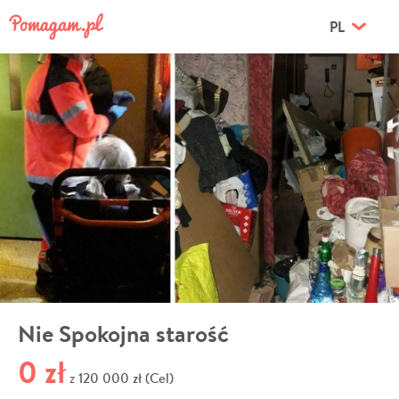
PL
Nie Spokojna starość
0 zł
120 000 zł (Cel)
z