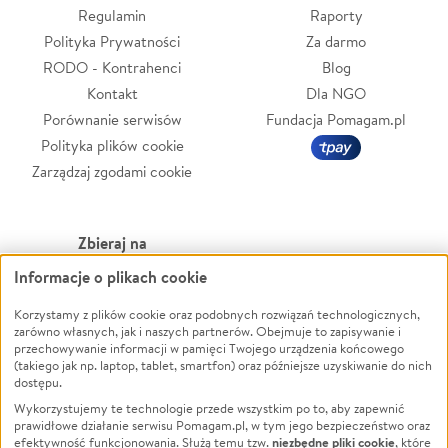
Regulamin
Raporty
Polityka Prywatności
Za darmo
RODO - Kontrahenci
Blog
Kontakt
Dla NGO
Porównanie serwisów
Fundacja Pomagam.pl
Polityka plików cookie
Zarządzaj zgodami cookie
Zbieraj na
Informacje o plikach cookie
Leczenie
LGBTQ+
Zwierzęta
Powódź
Korzystamy z plików cookie oraz podobnych rozwiązań technologicznych,
zarówno własnych, jak i naszych partnerów. Obejmuje to zapisywanie i
Pożar
Wichura
przechowywanie informacji w pamięci Twojego urządzenia końcowego
(takiego jak np. laptop, tablet, smartfon) oraz późniejsze uzyskiwanie do nich
Ukraina
NGO
dostępu.
Sport
Religia
Wykorzystujemy te technologie przede wszystkim po to, aby zapewnić
Pomoc Finansowa
Edukacja
prawidłowe działanie serwisu Pomagam.pl, w tym jego bezpieczeństwo oraz
niezbędne pliki cookie
efektywność funkcjonowania. Służą temu tzw.
, które
Projekty
Podróż