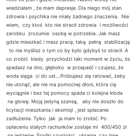
wiedziałam , że mam depresje. Dla niego mój stan
zdrowia i psychika nie miały żadnego znaczenia. Nie
wiem, czy ktoś kto nie stracił zdrowia i możliwości
zarobku zrozumie osobę w potrzebie. Jak masz
gdzie mieszkać i masz pracę, taką pełną stabilizację
to nie myślisz o tym co by było gdybyś to stracił. A
co zrobić kiedy przychodzi taki moment w życiu, że
spadasz na dno, głęboko w przepaść i czujesz, że
woda sięga ci do ust....Próbujesz się ratować, żeby
nie utonąć, ale nie ma pomocnej dłoni, która cię
wyciągnie i bez tej pomocy spada ci kolejna kłoda
na głowę. Moją jedyną szansą, aby nie doszło do
licytacji mieszkania i eksmisji , jest spłacanie
zadłużenia. Tylko jak ja mam to zrobić. Po
opłaceniu stałych rachunków zostaje mi 400/450 zł
na jedzenie. Środki czystości, ubranie czy inne