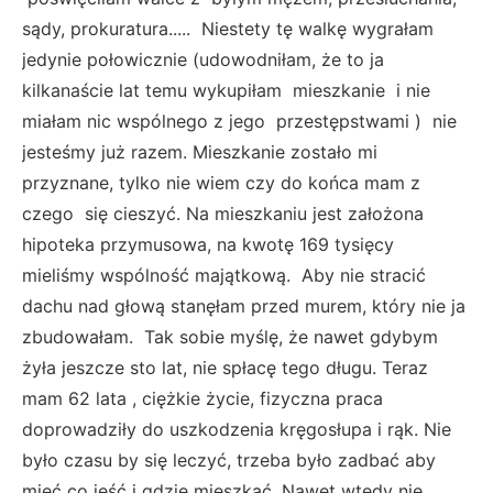
sądy, prokuratura..... Niestety tę walkę wygrałam
jedynie połowicznie (udowodniłam, że to ja
kilkanaście lat temu wykupiłam mieszkanie i nie
miałam nic wspólnego z jego przestępstwami ) nie
jesteśmy już razem. Mieszkanie zostało mi
przyznane, tylko nie wiem czy do końca mam z
czego się cieszyć. Na mieszkaniu jest założona
hipoteka przymusowa, na kwotę 169 tysięcy
mieliśmy wspólność majątkową. Aby nie stracić
dachu nad głową stanęłam przed murem, który nie ja
zbudowałam. Tak sobie myślę, że nawet gdybym
żyła jeszcze sto lat, nie spłacę tego długu. Teraz
mam 62 lata , ciężkie życie, fizyczna praca
doprowadziły do uszkodzenia kręgosłupa i rąk. Nie
było czasu by się leczyć, trzeba było zadbać aby
mieć co jeść i gdzie mieszkać. Nawet wtedy nie