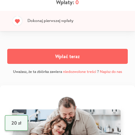
Wpłaty:
0
Dokonaj pierwszej wpłaty
Wpłać teraz
Uważasz, że ta zbiórka zawiera
niedozwolone treści
?
Napisz do nas