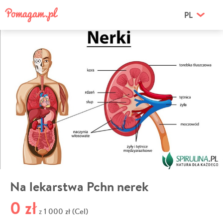
PL
Na lekarstwa Pchn nerek
0 zł
1 000 zł (Cel)
z