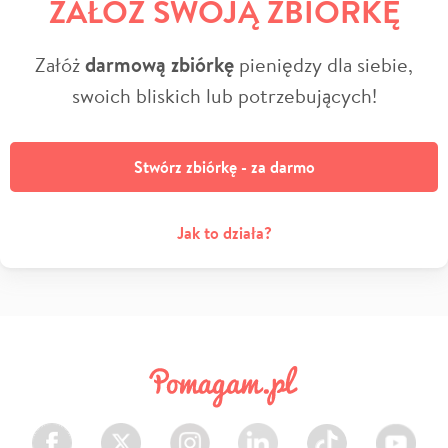
ZAŁÓŻ SWOJĄ ZBIÓRKĘ
Załóż
darmową zbiórkę
pieniędzy dla siebie,
swoich bliskich lub potrzebujących!
Stwórz zbiórkę - za darmo
Jak to działa?
Facebook
Twitter
Instagram
LinkedIn
TikTok
Youtube