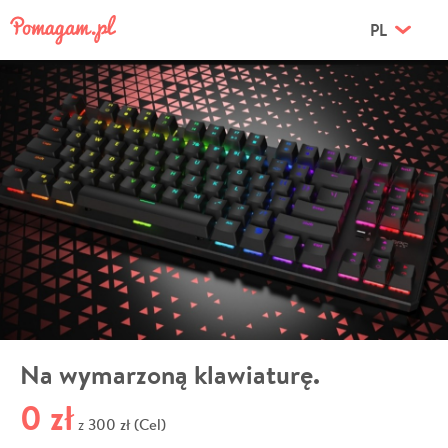
PL
Na wymarzoną klawiaturę.
0 zł
300 zł (Cel)
z