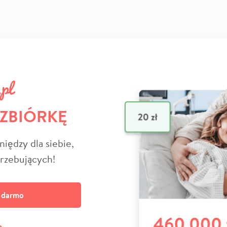
 ZBIÓRKĘ
niędzy dla siebie,
trzebujących!
a darmo