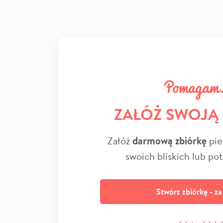
ZAŁÓŻ SWOJĄ
Załóż
darmową zbiórkę
pie
swoich bliskich lub po
Stwórz zbiórkę - z