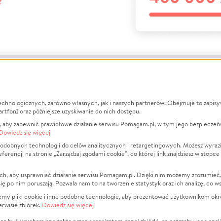
?
echnologicznych, zarówno własnych, jak i naszych partnerów. Obejmuje to zapis
macje
O nas
Zbieraj n
artfon) oraz późniejsze uzyskiwanie do nich dostępu.
 aby zapewnić prawidłowe działanie serwisu Pomagam.pl, w tym jego bezpieczeń
działa?
Opinie
Leczenie
Dowiedz się więcej
min
Raporty
Zwierzęta
odobnych technologii do celów analitycznych i retargetingowych. Możesz wyrazi
ncji na stronie „Zarządzaj zgodami cookie”, do której link znajdziesz w stopce
ka Prywatności
Za darmo
Pożar
 Kontrahenci
Blog
Ukraina
ch, aby usprawniać działanie serwisu Pomagam.pl. Dzięki nim możemy zrozumieć, j
t
Dla NGO
Sport
ak się po nim poruszają. Pozwala nam to na tworzenie statystyk oraz ich analizę, co w
anie serwisów
Fundacja Pomagam.pl
Pomoc Fi
jemy pliki cookie i inne podobne technologie, aby prezentować użytkownikom okr
rwisie zbiórek.
Dowiedz się więcej
a plików cookie
Projekty
zaj zgodami cookie
Pogrzeb