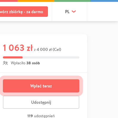
wórz zbiórkę - za darmo
PL
1 063 zł
4 000 zł (Cel)
z
38 osób
Wpłaciło
Wpłać teraz
Udostępnij
119
udostępnień