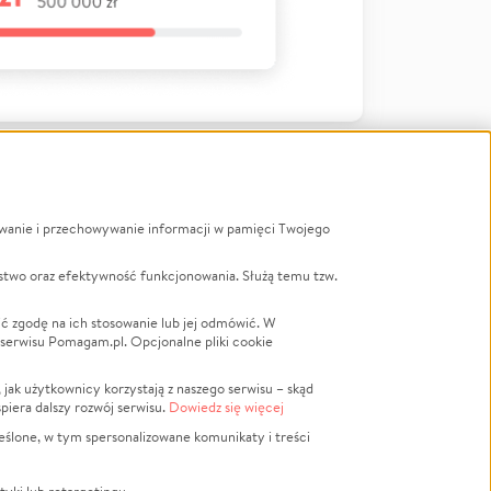
ywanie i przechowywanie informacji w pamięci Twojego
a
stwo oraz efektywność funkcjonowania. Służą temu tzw.
LGBTQ+
Powódź
ć zgodę na ich stosowanie lub jej odmówić. W
 serwisu Pomagam.pl. Opcjonalne pliki cookie
Wichura
NGO
ak użytkownicy korzystają z naszego serwisu – skąd
Religia
spiera dalszy rozwój serwisu.
Dowiedz się więcej
nansowa
Edukacja
eślone, w tym spersonalizowane komunikaty i treści
Podróż
Impreza