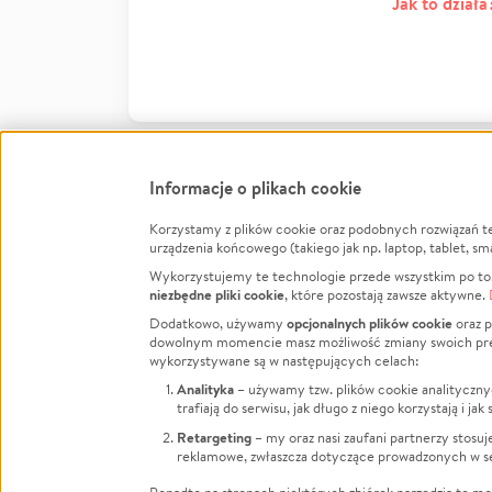
Jak to działa
Informacje o plikach cookie
Korzystamy z plików cookie oraz podobnych rozwiązań t
Infor
urządzenia końcowego (takiego jak np. laptop, tablet, sm
Wykorzystujemy te technologie przede wszystkim po to,
Jak to 
niezbędne pliki cookie
, które pozostają zawsze aktywne.
Facebook
Twitter
Instagram
Regula
opcjonalnych plików cookie
Dodatkowo, używamy
oraz p
dowolnym momencie masz możliwość zmiany swoich prefere
Polity
LinkedIn
TikTok
Youtube
wykorzystywane są w następujących celach:
RODO -
Analityka
– używamy tzw. plików cookie analityczny
Kontak
trafiają do serwisu, jak długo z niego korzystają i j
Porówn
Retargeting
– my oraz nasi zaufani partnerzy stosu
reklamowe, zwłaszcza dotyczące prowadzonych w se
Polityk
Zarząd