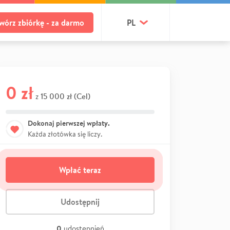
wórz zbiórkę - za darmo
PL
0 zł
15 000 zł (Cel)
z
Dokonaj pierwszej wpłaty.
Każda złotówka się liczy.
Wpłać teraz
Udostępnij
0
udostępnień