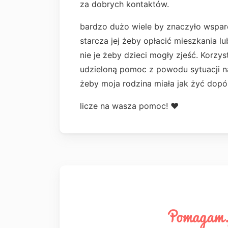
za dobrych kontaktów.
bardzo dużo wiele by znaczyło wsparci
starcza jej żeby opłacić mieszkania l
nie je żeby dzieci mogły zjeść. Korzys
udzieloną pomoc z powodu sytuacji na
żeby moja rodzina miała jak żyć dop
licze na wasza pomoc! ❤️