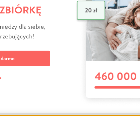
 ZBIÓRKĘ
niędzy dla siebie,
trzebujących!
a darmo
?