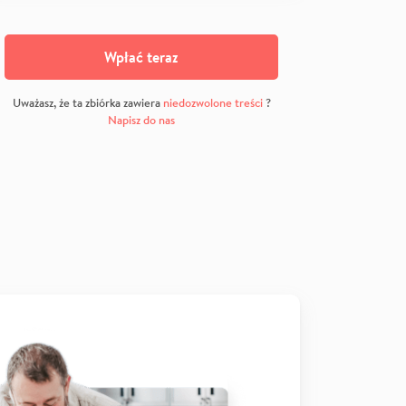
Wpłać teraz
Uważasz, że ta zbiórka zawiera
niedozwolone treści
?
Napisz do nas