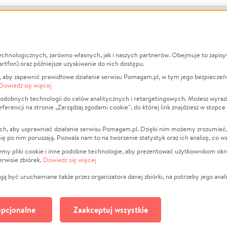
echnologicznych, zarówno własnych, jak i naszych partnerów. Obejmuje to zapis
macje
O nas
Zbieraj n
artfon) oraz późniejsze uzyskiwanie do nich dostępu.
 aby zapewnić prawidłowe działanie serwisu Pomagam.pl, w tym jego bezpieczeń
działa?
Opinie
Leczenie
Dowiedz się więcej
min
Raporty
Zwierzęta
odobnych technologii do celów analitycznych i retargetingowych. Możesz wyrazi
ncji na stronie „Zarządzaj zgodami cookie”, do której link znajdziesz w stopce
ka Prywatności
Za darmo
Pożar
 Kontrahenci
Blog
Ukraina
ch, aby usprawniać działanie serwisu Pomagam.pl. Dzięki nim możemy zrozumieć, j
t
Dla NGO
Sport
ak się po nim poruszają. Pozwala nam to na tworzenie statystyk oraz ich analizę, co w
anie serwisów
Fundacja Pomagam.pl
Pomoc Fi
jemy pliki cookie i inne podobne technologie, aby prezentować użytkownikom okr
rwisie zbiórek.
Dowiedz się więcej
a plików cookie
Projekty
zaj zgodami cookie
Pogrzeb
ą być uruchamiane także przez organizatora danej zbiórki, na potrzeby jego anali
Społeczno
Kultura
pcjonalne
Zaakceptuj wszystkie