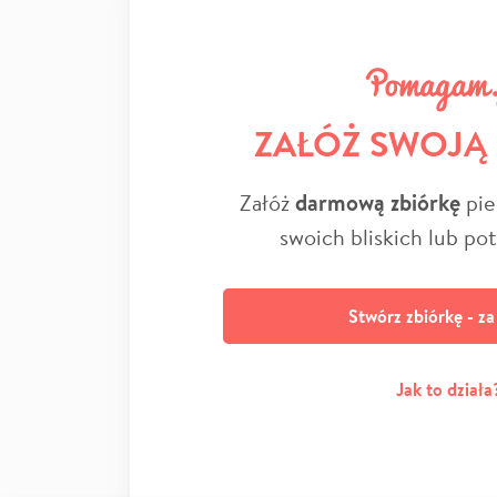
ZAŁÓŻ SWOJĄ
Załóż
darmową zbiórkę
pie
swoich bliskich lub po
Stwórz zbiórkę - z
Jak to działa