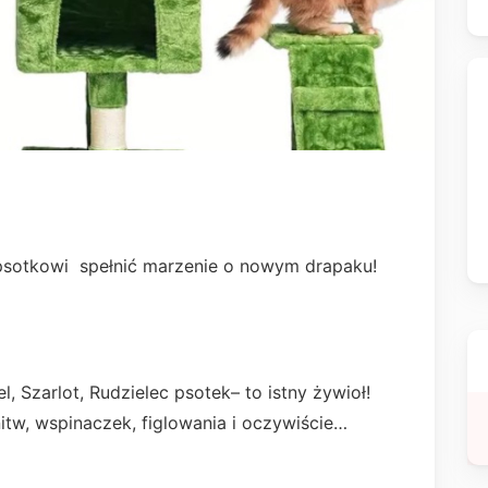
,psotkowi spełnić marzenie o nowym drapaku!
 Szarlot, Rudzielec psotek– to istny żywioł!
itw, wspinaczek, figlowania i oczywiście…