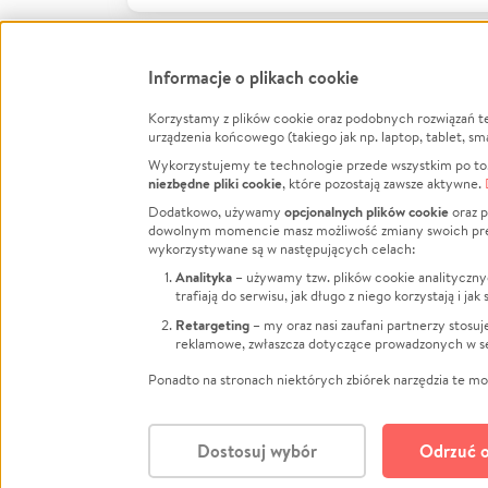
Informacje o plikach cookie
Korzystamy z plików cookie oraz podobnych rozwiązań t
Infor
urządzenia końcowego (takiego jak np. laptop, tablet, sm
Wykorzystujemy te technologie przede wszystkim po to,
Jak to 
niezbędne pliki cookie
, które pozostają zawsze aktywne.
Facebook
Twitter
Instagram
Regula
opcjonalnych plików cookie
Dodatkowo, używamy
oraz p
dowolnym momencie masz możliwość zmiany swoich prefere
Polity
LinkedIn
TikTok
Youtube
wykorzystywane są w następujących celach:
RODO -
Analityka
– używamy tzw. plików cookie analityczny
Kontak
trafiają do serwisu, jak długo z niego korzystają i j
Porówn
Retargeting
– my oraz nasi zaufani partnerzy stosu
reklamowe, zwłaszcza dotyczące prowadzonych w se
Polityk
Zarząd
Ponadto na stronach niektórych zbiórek narzędzia te mog
Dostosuj wybór
Odrzuć o
Polski