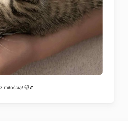
z miłością! 🐱💕