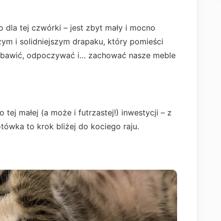
o dla tej czwórki – jest zbyt mały i mocno
m i solidniejszym drapaku, który pomieści
ię bawić, odpoczywać i… zachować nasze meble
tej małej (a może i futrzastej!) inwestycji – z
tówka to krok bliżej do kociego raju.