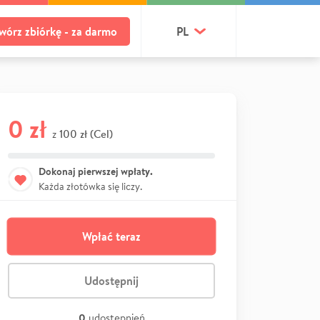
wórz zbiórkę - za darmo
PL
0 zł
100 zł (Cel)
z
Dokonaj pierwszej wpłaty.
Każda złotówka się liczy.
Wpłać teraz
Udostępnij
0
udostępnień