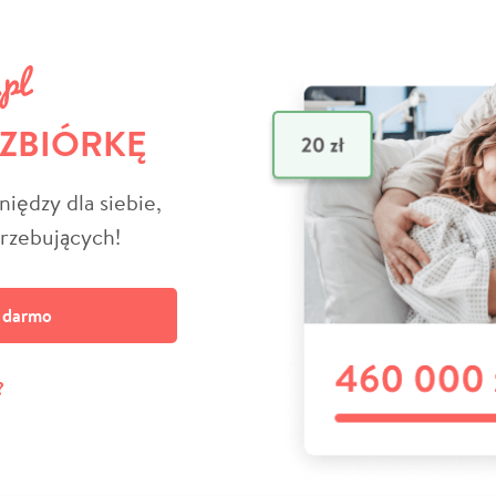
 ZBIÓRKĘ
niędzy dla siebie,
trzebujących!
a darmo
?