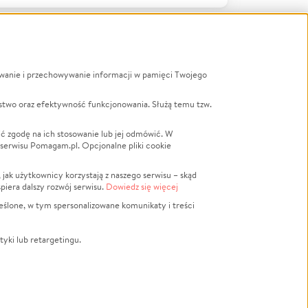
ywanie i przechowywanie informacji w pamięci Twojego
a
stwo oraz efektywność funkcjonowania. Służą temu tzw.
LGBTQ+
Powódź
ć zgodę na ich stosowanie lub jej odmówić. W
 serwisu Pomagam.pl. Opcjonalne pliki cookie
Wichura
NGO
ak użytkownicy korzystają z naszego serwisu – skąd
Religia
spiera dalszy rozwój serwisu.
Dowiedz się więcej
nansowa
Edukacja
eślone, w tym spersonalizowane komunikaty i treści
Podróż
Impreza
tyki lub retargetingu.
ść lokalna
Ochrona środowiska
Biznes