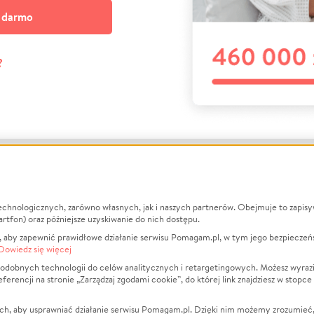
a darmo
?
echnologicznych, zarówno własnych, jak i naszych partnerów. Obejmuje to zapis
macje
O nas
Zbieraj n
artfon) oraz późniejsze uzyskiwanie do nich dostępu.
 aby zapewnić prawidłowe działanie serwisu Pomagam.pl, w tym jego bezpieczeń
działa?
Opinie
Leczenie
Dowiedz się więcej
min
Raporty
Zwierzęta
odobnych technologii do celów analitycznych i retargetingowych. Możesz wyrazi
ncji na stronie „Zarządzaj zgodami cookie”, do której link znajdziesz w stopce
ka Prywatności
Za darmo
Pożar
 Kontrahenci
Blog
Ukraina
ch, aby usprawniać działanie serwisu Pomagam.pl. Dzięki nim możemy zrozumieć, j