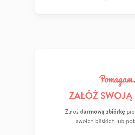
ZAŁÓŻ SWOJĄ
Załóż
darmową zbiórkę
pie
swoich bliskich lub po