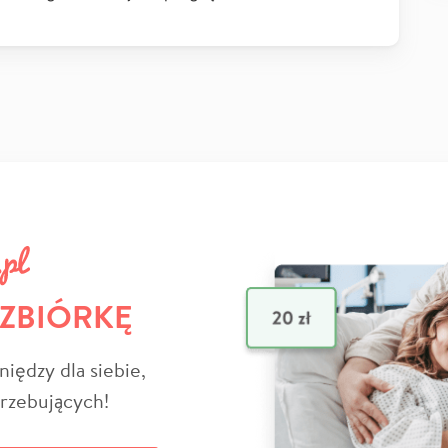
 ZBIÓRKĘ
niędzy dla siebie,
trzebujących!