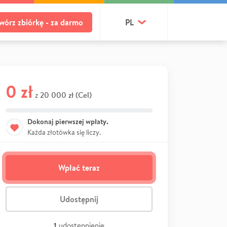
wórz zbiórkę - za darmo
PL
0 zł
20 000 zł (Cel)
z
Dokonaj pierwszej wpłaty.
Każda złotówka się liczy.
Wpłać teraz
Udostępnij
1
udostępnienie