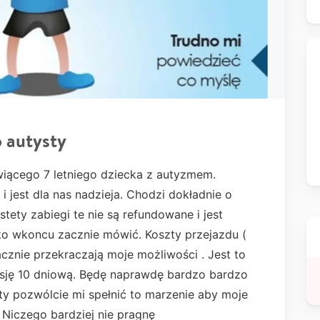
 autysty
iącego 7 letniego dziecka z autyzmem.
 i jest dla nas nadzieja. Chodzi dokładnie o
tety zabiegi te nie są refundowane i jest
cko wkoncu zacznie mówić. Koszty przejazdu (
znie przekraczają moje możliwości . Jest to
esję 10 dniową. Będę naprawdę bardzo bardzo
y pozwólcie mi spełnić to marzenie aby moje
 Niczego bardziej nie pragnę