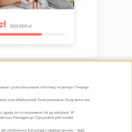
ywanie i przechowywanie informacji w pamięci Twojego
a
stwo oraz efektywność funkcjonowania. Służą temu tzw.
LGBTQ+
Powódź
ć zgodę na ich stosowanie lub jej odmówić. W
 serwisu Pomagam.pl. Opcjonalne pliki cookie
Wichura
NGO
ak użytkownicy korzystają z naszego serwisu – skąd