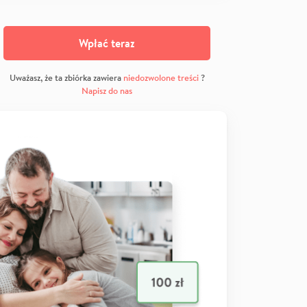
Wpłać teraz
Uważasz, że ta zbiórka zawiera
niedozwolone treści
?
Napisz do nas