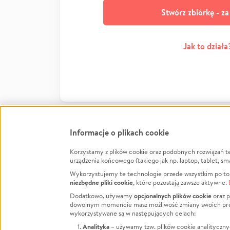
Stwórz zbiórkę - z
Jak to działa
Informacje o plikach cookie
Korzystamy z plików cookie oraz podobnych rozwiązań t
Infor
urządzenia końcowego (takiego jak np. laptop, tablet, sm
Wykorzystujemy te technologie przede wszystkim po to,
Jak to 
niezbędne pliki cookie
, które pozostają zawsze aktywne.
Facebook
Twitter
Instagram
Regula
opcjonalnych plików cookie
Dodatkowo, używamy
oraz p
dowolnym momencie masz możliwość zmiany swoich prefere
Polity
LinkedIn
TikTok
Youtube
wykorzystywane są w następujących celach:
RODO -
Analityka
– używamy tzw. plików cookie analityczny