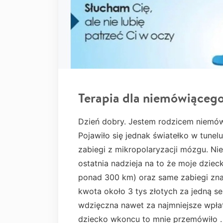
Terapia dla niemówiącego
Dzień dobry. Jestem rodzicem niemów
Pojawiło się jednak światełko w tunelu
zabiegi z mikropolaryzacji mózgu. Nies
ostatnia nadzieja na to że moje dzie
ponad 300 km) oraz same zabiegi znac
kwota około 3 tys złotych za jedną s
wdzięczna nawet za najmniejsze wpłat
dziecko wkoncu to mnie przemówiło .