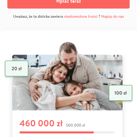
Wpłać teraz
Uważasz, że ta zbiórka zawiera
niedozwolone treści
?
Napisz do nas