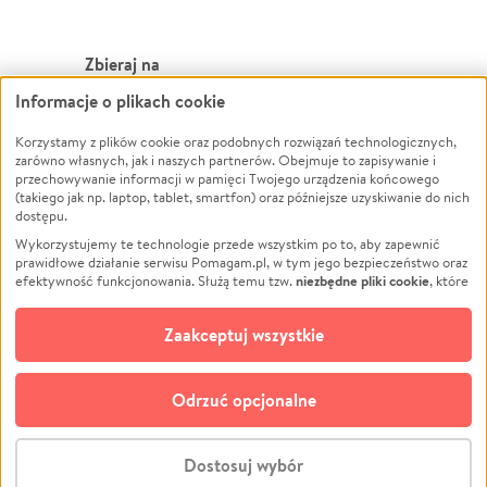
Zbieraj na
Informacje o plikach cookie
Leczenie
LGBTQ+
Zwierzęta
Powódź
Korzystamy z plików cookie oraz podobnych rozwiązań technologicznych,
zarówno własnych, jak i naszych partnerów. Obejmuje to zapisywanie i
Pożar
Wichura
przechowywanie informacji w pamięci Twojego urządzenia końcowego
(takiego jak np. laptop, tablet, smartfon) oraz późniejsze uzyskiwanie do nich
Ukraina
NGO
dostępu.
Sport
Religia
Wykorzystujemy te technologie przede wszystkim po to, aby zapewnić
Pomoc Finansowa
Edukacja
prawidłowe działanie serwisu Pomagam.pl, w tym jego bezpieczeństwo oraz
niezbędne pliki cookie
efektywność funkcjonowania. Służą temu tzw.
, które
Projekty
Podróż
pozostają zawsze aktywne.
Dowiedz się więcej
Pogrzeb
Impreza
opcjonalnych plików cookie
Dodatkowo, używamy
oraz podobnych
Zaakceptuj wszystkie
Społeczność lokalna
Ochrona środowiska
technologii do celów analitycznych i retargetingowych. Możesz wyrazić
zgodę na ich stosowanie lub jej odmówić. W dowolnym momencie masz
Kultura
Biznes
możliwość zmiany swoich preferencji na stronie „Zarządzaj zgodami cookie”,
Odrzuć opcjonalne
Polski
do której link znajdziesz w stopce serwisu Pomagam.pl. Opcjonalne pliki
cookie wykorzystywane są w następujących celach:
© CROWDING SP. Z O.O.
Analityka
– używamy tzw. plików cookie analitycznych, aby usprawniać
Dostosuj wybór
działanie serwisu Pomagam.pl. Dzięki nim możemy zrozumieć, jak
użytkownicy korzystają z naszego serwisu – skąd trafiają do serwisu, jak