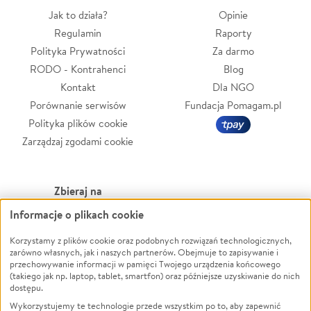
Jak to działa?
Opinie
Regulamin
Raporty
Polityka Prywatności
Za darmo
RODO - Kontrahenci
Blog
Kontakt
Dla NGO
Porównanie serwisów
Fundacja Pomagam.pl
Polityka plików cookie
Zarządzaj zgodami cookie
Zbieraj na
Informacje o plikach cookie
Leczenie
LGBTQ+
Zwierzęta
Powódź
Korzystamy z plików cookie oraz podobnych rozwiązań technologicznych,
zarówno własnych, jak i naszych partnerów. Obejmuje to zapisywanie i
Pożar
Wichura
przechowywanie informacji w pamięci Twojego urządzenia końcowego
(takiego jak np. laptop, tablet, smartfon) oraz późniejsze uzyskiwanie do nich
Ukraina
NGO
dostępu.
Sport
Religia
Wykorzystujemy te technologie przede wszystkim po to, aby zapewnić