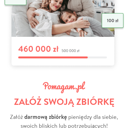
ZAŁÓŻ SWOJĄ ZBIÓRKĘ
Załóż
darmową zbiórkę
pieniędzy dla siebie,
swoich bliskich lub potrzebujących!