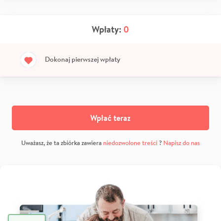
Wpłaty:
0
Dokonaj pierwszej wpłaty
Wpłać teraz
Uważasz, że ta zbiórka zawiera
niedozwolone treści
?
Napisz do nas