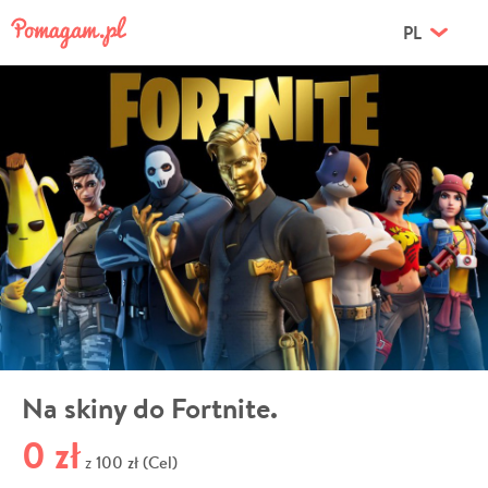
PL
Na skiny do Fortnite.
0 zł
100 zł (Cel)
z