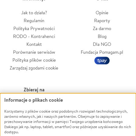
Jak to działa?
Opinie
Regulamin
Raporty
Polityka Prywatności
Za darmo
RODO - Kontrahenci
Blog
Kontakt
Dla NGO
Porównanie serwisów
Fundacja Pomagam.pl
Polityka plików cookie
Zarządzaj zgodami cookie
Zbieraj na
Informacje o plikach cookie
Leczenie
LGBTQ+
Zwierzęta
Powódź
Korzystamy z plików cookie oraz podobnych rozwiązań technologicznych,
zarówno własnych, jak i naszych partnerów. Obejmuje to zapisywanie i
Pożar
Wichura
przechowywanie informacji w pamięci Twojego urządzenia końcowego
(takiego jak np. laptop, tablet, smartfon) oraz późniejsze uzyskiwanie do nich
Ukraina
NGO
dostępu.
Sport
Religia