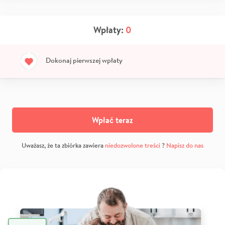
Wpłaty:
0
Dokonaj pierwszej wpłaty
Wpłać teraz
Uważasz, że ta zbiórka zawiera
niedozwolone treści
?
Napisz do nas