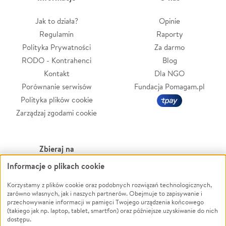
Jak to działa?
Opinie
Regulamin
Raporty
Polityka Prywatności
Za darmo
RODO - Kontrahenci
Blog
Kontakt
Dla NGO
Porównanie serwisów
Fundacja Pomagam.pl
Polityka plików cookie
Zarządzaj zgodami cookie
Zbieraj na
Informacje o plikach cookie
Leczenie
LGBTQ+
Zwierzęta
Powódź
Korzystamy z plików cookie oraz podobnych rozwiązań technologicznych,
zarówno własnych, jak i naszych partnerów. Obejmuje to zapisywanie i
Pożar
Wichura
przechowywanie informacji w pamięci Twojego urządzenia końcowego
(takiego jak np. laptop, tablet, smartfon) oraz późniejsze uzyskiwanie do nich
Ukraina
NGO
dostępu.
Sport
Religia