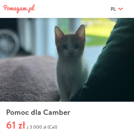
PL
Pomoc dla Camber
61 zł
3 000 zł (Cel)
z