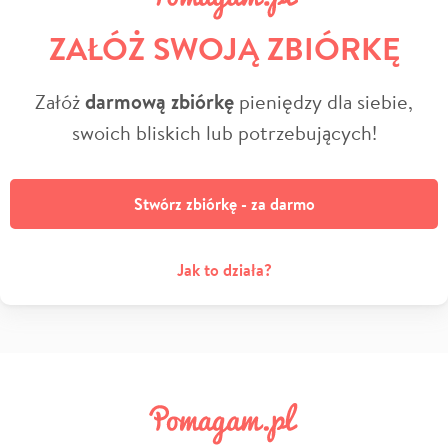
ZAŁÓŻ SWOJĄ ZBIÓRKĘ
Załóż
darmową zbiórkę
pieniędzy dla siebie,
swoich bliskich lub potrzebujących!
Stwórz zbiórkę - za darmo
Jak to działa?