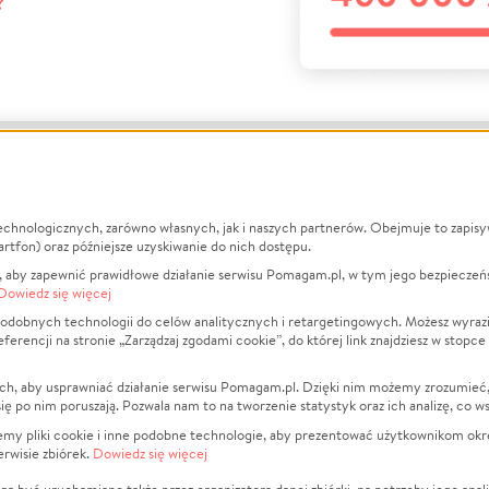
?
echnologicznych, zarówno własnych, jak i naszych partnerów. Obejmuje to zapis
macje
O nas
Zbieraj n
artfon) oraz późniejsze uzyskiwanie do nich dostępu.
 aby zapewnić prawidłowe działanie serwisu Pomagam.pl, w tym jego bezpieczeń
działa?
Opinie
Leczenie
Dowiedz się więcej
min
Raporty
Zwierzęta
odobnych technologii do celów analitycznych i retargetingowych. Możesz wyrazi
ncji na stronie „Zarządzaj zgodami cookie”, do której link znajdziesz w stopce
ka Prywatności
Za darmo
Pożar
 Kontrahenci
Blog
Ukraina
ch, aby usprawniać działanie serwisu Pomagam.pl. Dzięki nim możemy zrozumieć, j
t
Dla NGO
Sport
ak się po nim poruszają. Pozwala nam to na tworzenie statystyk oraz ich analizę, co w
anie serwisów
Fundacja Pomagam.pl
Pomoc Fi
jemy pliki cookie i inne podobne technologie, aby prezentować użytkownikom okr
rwisie zbiórek.
Dowiedz się więcej
a plików cookie
Projekty
zaj zgodami cookie
Pogrzeb