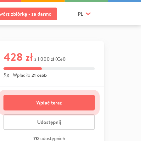
wórz zbiórkę - za darmo
PL
428 zł
1 000 zł (Cel)
z
21 osób
Wpłaciło
Wpłać teraz
Udostępnij
70
udostępnień