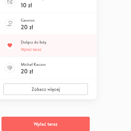
10
zł
Gawron
20
zł
Dołącz do listy
Wpłać teraz
Michał Kaczor
20
zł
Zobacz więcej
Wpłać teraz