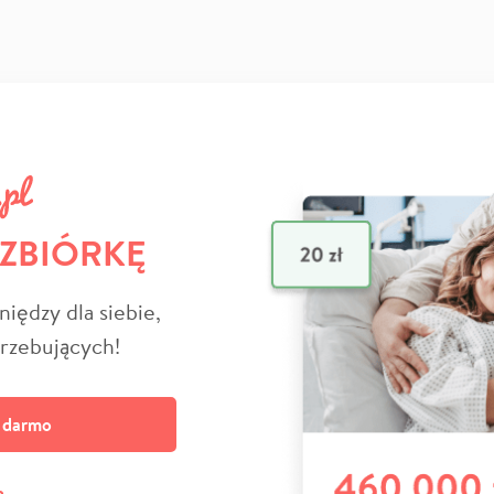
 ZBIÓRKĘ
niędzy dla siebie,
trzebujących!
a darmo