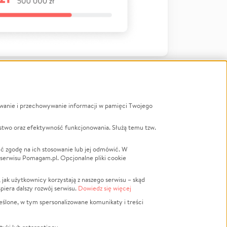
ywanie i przechowywanie informacji w pamięci Twojego
a
stwo oraz efektywność funkcjonowania. Służą temu tzw.
LGBTQ+
Powódź
ć zgodę na ich stosowanie lub jej odmówić. W
 serwisu Pomagam.pl. Opcjonalne pliki cookie
Wichura
NGO
ak użytkownicy korzystają z naszego serwisu – skąd
Religia
spiera dalszy rozwój serwisu.
Dowiedz się więcej
nansowa
Edukacja
eślone, w tym spersonalizowane komunikaty i treści
Podróż
Impreza