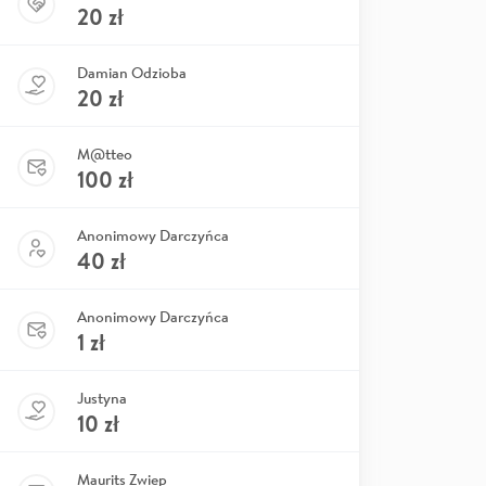
20
zł
Damian Odzioba
20
zł
M@tteo
100
zł
Anonimowy Darczyńca
40
zł
Anonimowy Darczyńca
1
zł
Justyna
10
zł
Maurits Zwiep