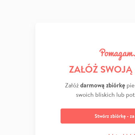
ZAŁÓŻ SWOJĄ
Załóż
darmową zbiórkę
pie
swoich bliskich lub po
Stwórz zbiórkę - z