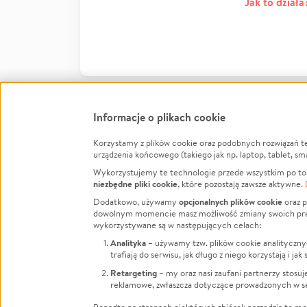
Jak to działa
Informacje o plikach cookie
Korzystamy z plików cookie oraz podobnych rozwiązań t
Infor
urządzenia końcowego (takiego jak np. laptop, tablet, sm
Wykorzystujemy te technologie przede wszystkim po to,
Jak to 
niezbędne pliki cookie
, które pozostają zawsze aktywne.
Facebook
Twitter
Instagram
Regula
opcjonalnych plików cookie
Dodatkowo, używamy
oraz p
dowolnym momencie masz możliwość zmiany swoich prefere
Polity
LinkedIn
TikTok
Youtube
wykorzystywane są w następujących celach:
RODO -
Analityka
– używamy tzw. plików cookie analityczny
Kontak
trafiają do serwisu, jak długo z niego korzystają i j
Porówn
Retargeting
– my oraz nasi zaufani partnerzy stosu
reklamowe, zwłaszcza dotyczące prowadzonych w se
Polityk
Zarząd