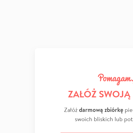
ZAŁÓŻ SWOJĄ
Załóż
darmową zbiórkę
pie
swoich bliskich lub po