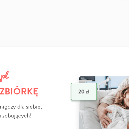
 ZBIÓRKĘ
niędzy dla siebie,
trzebujących!