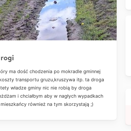
rogi
tóry ma dość chodzenia po mokradle gminnej
koszty transportu gruzu,kruszywa itp. ta droga
stety władze gminy nic nie robią by droga
eżdżam i chciałbym aby w nagłych wypadkach
 mieszkańcy również na tym skorzystają ;)