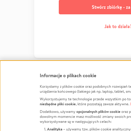
Stwórz zbiórkę - z
Jak to działa
Informacje o plikach cookie
Korzystamy z plików cookie oraz podobnych rozwiązań t
Infor
urządzenia końcowego (takiego jak np. laptop, tablet, sm
Wykorzystujemy te technologie przede wszystkim po to,
Jak to 
niezbędne pliki cookie
, które pozostają zawsze aktywne.
Facebook
Twitter
Instagram
Regula
opcjonalnych plików cookie
Dodatkowo, używamy
oraz p
dowolnym momencie masz możliwość zmiany swoich prefere
Polity
LinkedIn
TikTok
Youtube
wykorzystywane są w następujących celach:
RODO -
Analityka
– używamy tzw. plików cookie analityczny