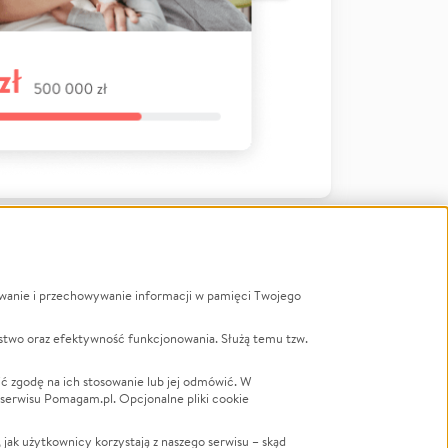
ywanie i przechowywanie informacji w pamięci Twojego
a
stwo oraz efektywność funkcjonowania. Służą temu tzw.
LGBTQ+
Powódź
ć zgodę na ich stosowanie lub jej odmówić. W
 serwisu Pomagam.pl. Opcjonalne pliki cookie
Wichura
NGO
ak użytkownicy korzystają z naszego serwisu – skąd