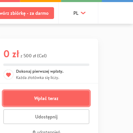
wórz zbiórkę - za darmo
PL
0 zł
500 zł (Cel)
z
Dokonaj pierwszej wpłaty.
Każda złotówka się liczy.
Wpłać teraz
Udostępnij
0
udostępnień