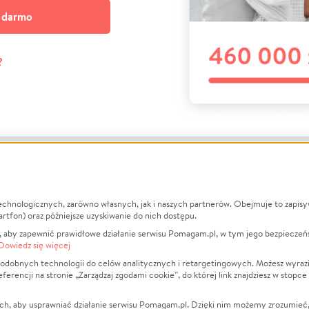
a darmo
?
echnologicznych, zarówno własnych, jak i naszych partnerów. Obejmuje to zapis
macje
O nas
Zbieraj n
artfon) oraz późniejsze uzyskiwanie do nich dostępu.
 aby zapewnić prawidłowe działanie serwisu Pomagam.pl, w tym jego bezpieczeń
działa?
Opinie
Leczenie
Dowiedz się więcej
min
Raporty
Zwierzęta
odobnych technologii do celów analitycznych i retargetingowych. Możesz wyrazi
ncji na stronie „Zarządzaj zgodami cookie”, do której link znajdziesz w stopce
ka Prywatności
Za darmo
Pożar
 Kontrahenci
Blog
Ukraina
ch, aby usprawniać działanie serwisu Pomagam.pl. Dzięki nim możemy zrozumieć, j