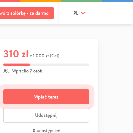
wórz zbiórkę - za darmo
PL
310 zł
1 000 zł (Cel)
z
7 osób
Wpłaciło
Wpłać teraz
Udostępnij
0
udostępnień