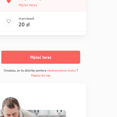
Wpłać teraz
marciaaat
20
zł
Wpłać teraz
Uważasz, że ta zbiórka zawiera
niedozwolone treści
?
Napisz do nas