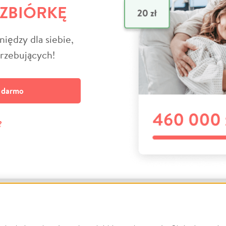
 ZBIÓRKĘ
niędzy dla siebie,
trzebujących!
a darmo
?