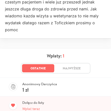
czestym pacjentem i wiele juz przeszedl jednak
jeszcze dluga droga do zdrowia przed nami. Jak
wiadomo kazda wizyta u wetetynarza to nie maly
wydatek dlatego razem z Toficzkiem prosimy o
pomoc
Wpłaty:
1
OSTATNIE
NAJWYŻSZE
Anonimowy Darczyńca
1
zł
Dołącz do listy
Wpłać teraz