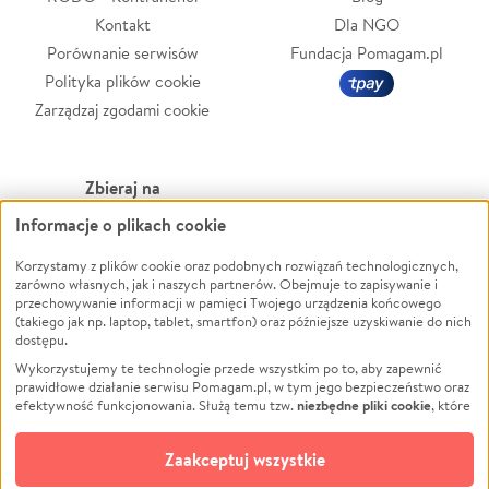
Kontakt
Dla NGO
Porównanie serwisów
Fundacja Pomagam.pl
Polityka plików cookie
Zarządzaj zgodami cookie
Zbieraj na
Informacje o plikach cookie
Leczenie
LGBTQ+
Zwierzęta
Powódź
Korzystamy z plików cookie oraz podobnych rozwiązań technologicznych,
zarówno własnych, jak i naszych partnerów. Obejmuje to zapisywanie i
Pożar
Wichura
przechowywanie informacji w pamięci Twojego urządzenia końcowego
(takiego jak np. laptop, tablet, smartfon) oraz późniejsze uzyskiwanie do nich
Ukraina
NGO
dostępu.
Sport
Religia
Wykorzystujemy te technologie przede wszystkim po to, aby zapewnić
Pomoc Finansowa
Edukacja
prawidłowe działanie serwisu Pomagam.pl, w tym jego bezpieczeństwo oraz
niezbędne pliki cookie
efektywność funkcjonowania. Służą temu tzw.
, które
Projekty
Podróż
pozostają zawsze aktywne.
Dowiedz się więcej
Pogrzeb
Impreza
opcjonalnych plików cookie
Dodatkowo, używamy
oraz podobnych
Zaakceptuj wszystkie
Społeczność lokalna
Ochrona środowiska
technologii do celów analitycznych i retargetingowych. Możesz wyrazić