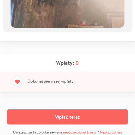
Wpłaty:
0
Dokonaj pierwszej wpłaty
Wpłać teraz
Uważasz, że ta zbiórka zawiera
niedozwolone treści
?
Napisz do nas