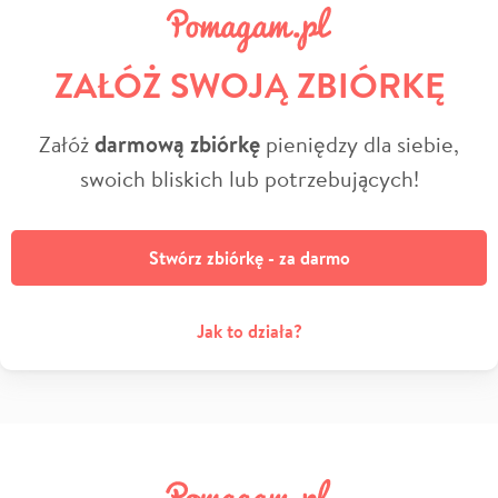
ZAŁÓŻ SWOJĄ ZBIÓRKĘ
Załóż
darmową zbiórkę
pieniędzy dla siebie,
swoich bliskich lub potrzebujących!
Stwórz zbiórkę - za darmo
Jak to działa?