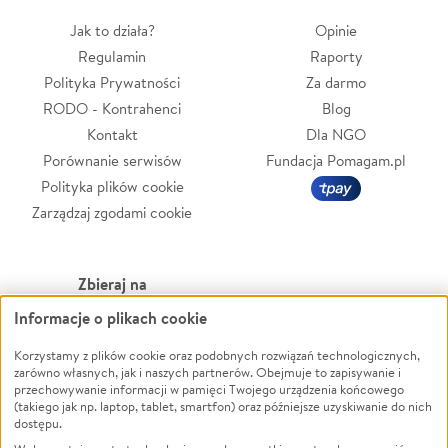
Jak to działa?
Opinie
Regulamin
Raporty
Polityka Prywatności
Za darmo
RODO - Kontrahenci
Blog
Kontakt
Dla NGO
Porównanie serwisów
Fundacja Pomagam.pl
Polityka plików cookie
Zarządzaj zgodami cookie
Zbieraj na
Informacje o plikach cookie
Leczenie
LGBTQ+
Zwierzęta
Powódź
Korzystamy z plików cookie oraz podobnych rozwiązań technologicznych,
zarówno własnych, jak i naszych partnerów. Obejmuje to zapisywanie i
Pożar
Wichura
przechowywanie informacji w pamięci Twojego urządzenia końcowego
(takiego jak np. laptop, tablet, smartfon) oraz późniejsze uzyskiwanie do nich
Ukraina
NGO
dostępu.
Sport
Religia