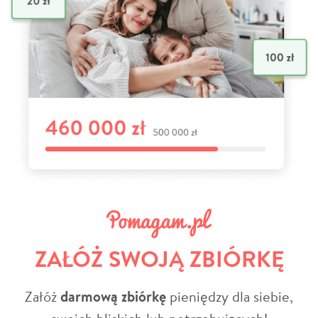
ZAŁÓŻ SWOJĄ ZBIÓRKĘ
Załóż
darmową zbiórkę
pieniędzy dla siebie,
swoich bliskich lub potrzebujących!