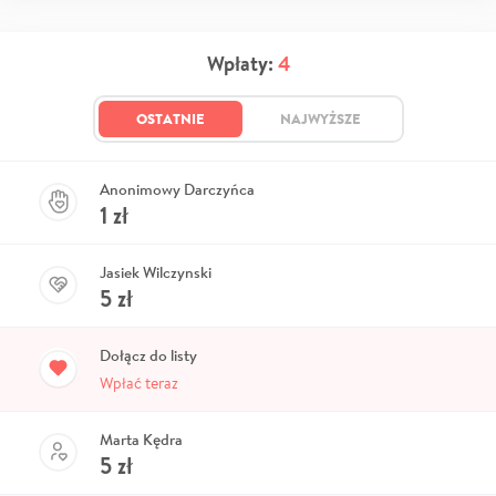
Wpłaty:
4
OSTATNIE
NAJWYŻSZE
Anonimowy Darczyńca
1
zł
Jasiek Wilczynski
5
zł
Dołącz do listy
Wpłać teraz
Marta Kędra
5
zł