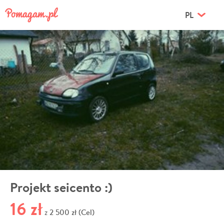
PL
Projekt seicento :)
16 zł
2 500 zł (Cel)
z