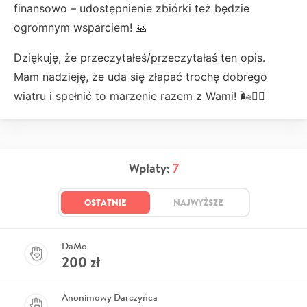
finansowo – udostępnienie zbiórki też będzie
ogromnym wsparciem! 🙏
Dziękuję, że przeczytałeś/przeczytałaś ten opis.
Mam nadzieję, że uda się złapać trochę dobrego
wiatru i spełnić to marzenie razem z Wami! 🌬️🏄‍♂️
Wpłaty:
7
OSTATNIE
NAJWYŻSZE
DaMo
200
zł
Anonimowy Darczyńca