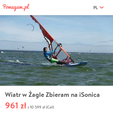
PL
Wiatr w Żagle Zbieram na iSonica
961 zł
10 599 zł (Cel)
z