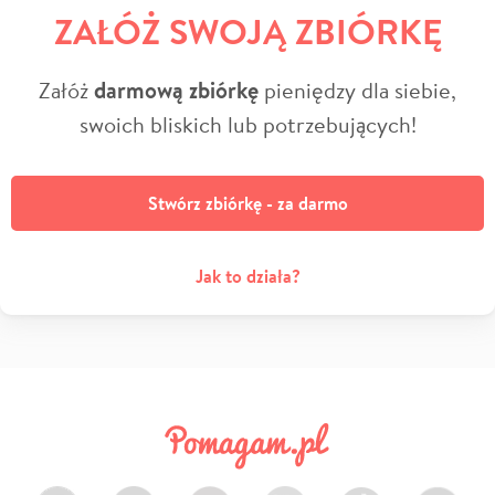
ZAŁÓŻ SWOJĄ ZBIÓRKĘ
Załóż
darmową zbiórkę
pieniędzy dla siebie,
swoich bliskich lub potrzebujących!
Stwórz zbiórkę - za darmo
Jak to działa?
Facebook
Twitter
Instagram
LinkedIn
TikTok
Youtube