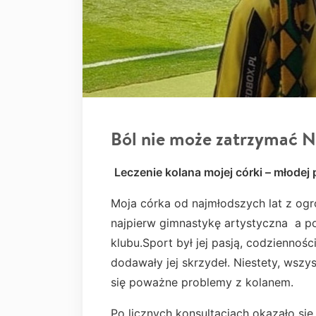
Ból nie może zatrzymać N
Leczenie kolana mojej córki – młodej p
Moja córka od najmłodszych lat z o
najpierw gimnastykę artystyczna a po 
klubu.Sport był jej pasją, codziennośc
dodawały jej skrzydeł. Niestety, wsz
się poważne problemy z kolanem.
Po licznych konsultacjach okazało się