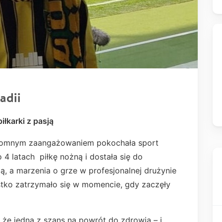
adii
iłkarki z pasją
gromnym zaangażowaniem pokochała sport
4 latach piłkę nożną i dostała się do
ią, a marzenia o grze w profesjonalnej drużynie
ystko zatrzymało się w momencie, gdy zaczęły
, że jedną z szans na powrót do zdrowia – i