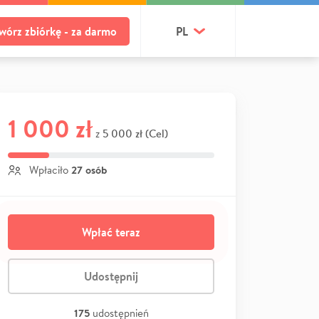
wórz zbiórkę - za darmo
PL
1 000 zł
5 000 zł (Cel)
z
27 osób
Wpłaciło
Wpłać teraz
Udostępnij
175
udostępnień