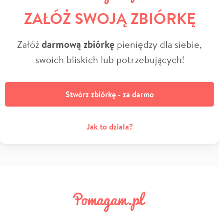
ZAŁÓŻ SWOJĄ ZBIÓRKĘ
Załóż
darmową zbiórkę
pieniędzy dla siebie,
swoich bliskich lub potrzebujących!
Stwórz zbiórkę - za darmo
Jak to działa?