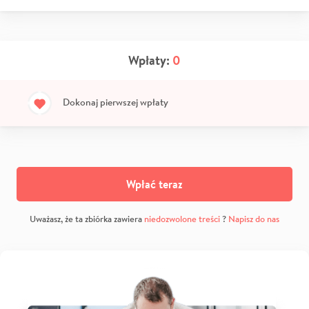
Wpłaty:
0
Dokonaj pierwszej wpłaty
Wpłać teraz
Uważasz, że ta zbiórka zawiera
niedozwolone treści
?
Napisz do nas