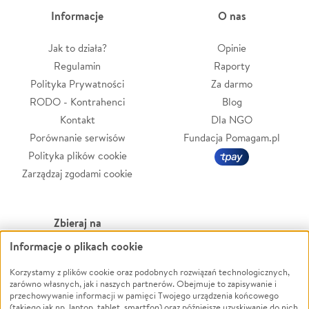
Informacje
O nas
Jak to działa?
Opinie
Regulamin
Raporty
Polityka Prywatności
Za darmo
RODO - Kontrahenci
Blog
Kontakt
Dla NGO
Porównanie serwisów
Fundacja Pomagam.pl
Polityka plików cookie
Zarządzaj zgodami cookie
Zbieraj na
Informacje o plikach cookie
Leczenie
LGBTQ+
Zwierzęta
Powódź
Korzystamy z plików cookie oraz podobnych rozwiązań technologicznych,
zarówno własnych, jak i naszych partnerów. Obejmuje to zapisywanie i
Pożar
Wichura
przechowywanie informacji w pamięci Twojego urządzenia końcowego
(takiego jak np. laptop, tablet, smartfon) oraz późniejsze uzyskiwanie do nich
Ukraina
NGO