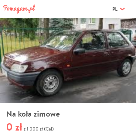
PL
Na koła zimowe
0 zł
1 000 zł (Cel)
z