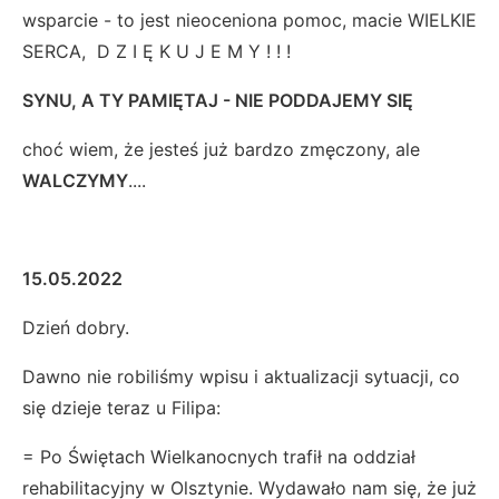
wsparcie - to jest nieoceniona pomoc, macie WIELKIE
SERCA, D Z I Ę K U J E M Y ! ! !
SYNU, A TY PAMIĘTAJ - NIE PODDAJEMY SIĘ
choć wiem, że jesteś już bardzo zmęczony, ale
WALCZYMY
....
15.05.2022
Dzień dobry.
Dawno nie robiliśmy wpisu i aktualizacji sytuacji, co
się dzieje teraz u Filipa:
= Po Świętach Wielkanocnych trafił na oddział
rehabilitacyjny w Olsztynie. Wydawało nam się, że już