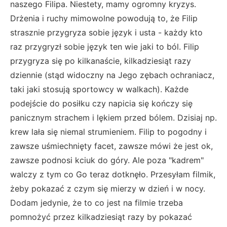
naszego Filipa. Niestety, mamy ogromny kryzys.
Drżenia i ruchy mimowolne powodują to, że Filip
strasznie przygryza sobie język i usta - każdy kto
raz przygryzł sobie język ten wie jaki to ból. Filip
przygryza się po kilkanaście, kilkadziesiąt razy
dziennie (stąd widoczny na Jego zębach ochraniacz,
taki jaki stosują sportowcy w walkach). Każde
podejście do posiłku czy napicia się kończy się
panicznym strachem i lękiem przed bólem. Dzisiaj np.
krew lała się niemal strumieniem. Filip to pogodny i
zawsze uśmiechnięty facet, zawsze mówi że jest ok,
zawsze podnosi kciuk do góry. Ale poza "kadrem"
walczy z tym co Go teraz dotknęło. Przesyłam filmik,
żeby pokazać z czym się mierzy w dzień i w nocy.
Dodam jedynie, że to co jest na filmie trzeba
pomnożyć przez kilkadziesiąt razy by pokazać