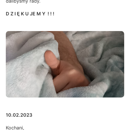
dalibyśmy rady.
D Z I Ę K U JE M Y ! ! !
10.02.2023
Kochani,