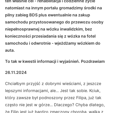
ten właśnie cel - rehabilitacja i codzienne życie
natomiast na innym portalu gromadzimy środki na
pilny zabieg BDS plus ewentualnie na zakup
samochodu przystosowanego do przewozu osoby
niepełnosprawnej na wózku inwalidzkim, bez
konieczności przesiadania się z wózka na fotel
samochodu i odwrotnie - wjeżdżamy wózkiem do
auta.
To tak w kwestii informacji i wyjaśnień. Pozdrawiam
26.11.2024
Chciałbym przyjść z dobrymi wieściami, z jeszcze
lepszymi informacjami, ale... Jest tak sobie. Kciuk,
który zawsze był podnoszony przez Filipa, już tak
często nie jest w górze... Dlaczego? Chyba dlatego,
że Filip jest już bardzo zmęczony chorobą, walką z