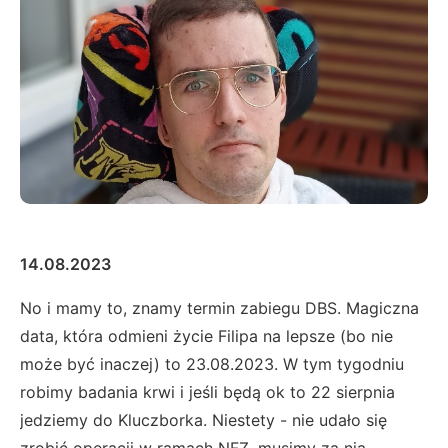
14.08.2023
No i mamy to, znamy termin zabiegu DBS. Magiczna
data, która odmieni życie Filipa na lepsze (bo nie
może być inaczej) to 23.08.2023. W tym tygodniu
robimy badania krwi i jeśli będą ok to 22 sierpnia
jedziemy do Kluczborka. Niestety - nie udało się
zrobić operacji w ramach NFZ, musimy za nią