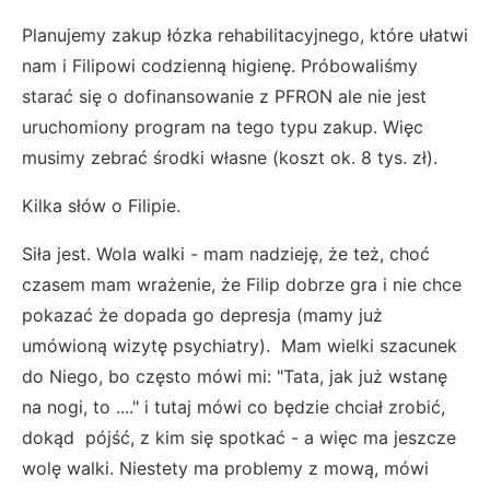
Planujemy zakup łózka rehabilitacyjnego, które ułatwi
nam i Filipowi codzienną higienę. Próbowaliśmy
starać się o dofinansowanie z PFRON ale nie jest
uruchomiony program na tego typu zakup. Więc
musimy zebrać środki własne (koszt ok. 8 tys. zł).
Kilka słów o Filipie.
Siła jest. Wola walki - mam nadzieję, że też, choć
czasem mam wrażenie, że Filip dobrze gra i nie chce
pokazać że dopada go depresja (mamy już
umówioną wizytę psychiatry). Mam wielki szacunek
do Niego, bo często mówi mi: "Tata, jak już wstanę
na nogi, to ...." i tutaj mówi co będzie chciał zrobić,
dokąd pójść, z kim się spotkać - a więc ma jeszcze
wolę walki. Niestety ma problemy z mową, mówi