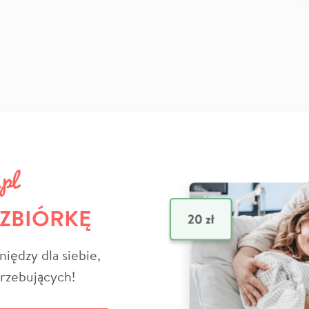
 ZBIÓRKĘ
niędzy dla siebie,
trzebujących!