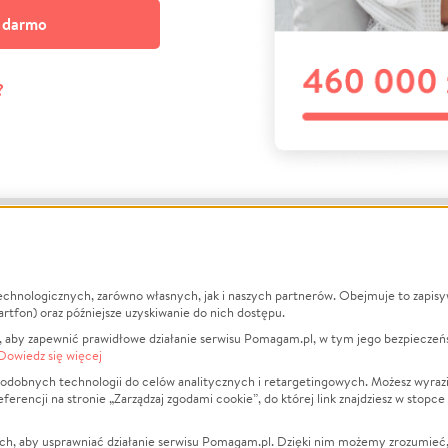
a darmo
?
echnologicznych, zarówno własnych, jak i naszych partnerów. Obejmuje to zapis
macje
O nas
Zbieraj n
artfon) oraz późniejsze uzyskiwanie do nich dostępu.
 aby zapewnić prawidłowe działanie serwisu Pomagam.pl, w tym jego bezpieczeń
działa?
Opinie
Leczenie
Dowiedz się więcej
min
Raporty
Zwierzęta
odobnych technologii do celów analitycznych i retargetingowych. Możesz wyrazi
ncji na stronie „Zarządzaj zgodami cookie”, do której link znajdziesz w stopce
ka Prywatności
Za darmo
Pożar
 Kontrahenci
Blog
Ukraina
ch, aby usprawniać działanie serwisu Pomagam.pl. Dzięki nim możemy zrozumieć, j