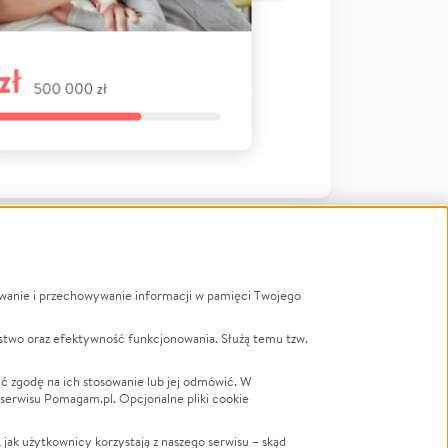
ywanie i przechowywanie informacji w pamięci Twojego
a
stwo oraz efektywność funkcjonowania. Służą temu tzw.
LGBTQ+
Powódź
ć zgodę na ich stosowanie lub jej odmówić. W
 serwisu Pomagam.pl. Opcjonalne pliki cookie
Wichura
NGO
ak użytkownicy korzystają z naszego serwisu – skąd