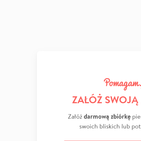
ZAŁÓŻ SWOJĄ
Załóż
darmową zbiórkę
pie
swoich bliskich lub po