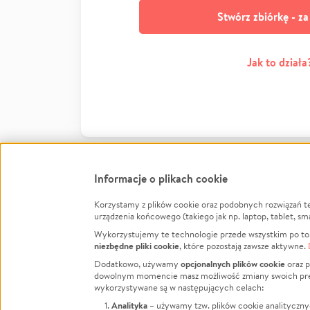
Stwórz zbiórkę - z
Jak to działa
Informacje o plikach cookie
Korzystamy z plików cookie oraz podobnych rozwiązań t
Infor
urządzenia końcowego (takiego jak np. laptop, tablet, sm
Wykorzystujemy te technologie przede wszystkim po to,
Jak to 
niezbędne pliki cookie
, które pozostają zawsze aktywne.
Facebook
Twitter
Instagram
Regula
opcjonalnych plików cookie
Dodatkowo, używamy
oraz p
dowolnym momencie masz możliwość zmiany swoich prefere
Polity
LinkedIn
TikTok
Youtube
wykorzystywane są w następujących celach:
RODO -
Analityka
– używamy tzw. plików cookie analityczny