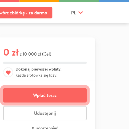
wórz zbiórkę - za darmo
PL
0 zł
10 000 zł (Cel)
z
Dokonaj pierwszej wpłaty.
Każda złotówka się liczy.
Wpłać teraz
Udostępnij
0
udostępnień