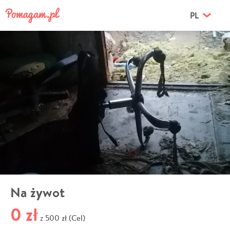
PL
Na żywot
0 zł
500 zł (Cel)
z