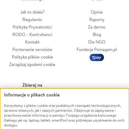
Jak to działa?
Opinie
Regulamin
Raporty
Polityka Prywatności
Za darmo
RODO - Kontrahenci
Blog
Kontakt
Dla NGO
Porównanie serwisów
Fundacja Pomagam.pl
Polityka plików cookie
Zarządzaj zgodami cookie
Zbieraj na
Informacje o plikach cookie
Leczenie
LGBTQ+
Zwierzęta
Powódź
Korzystamy z plików cookie oraz podobnych rozwiązań technologicznych,
zarówno własnych, jak i naszych partnerów. Obejmuje to zapisywanie i
Pożar
Wichura
przechowywanie informacji w pamięci Twojego urządzenia końcowego
(takiego jak np. laptop, tablet, smartfon) oraz późniejsze uzyskiwanie do nich
Ukraina
NGO
dostępu.
Sport
Religia