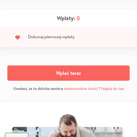
Wpłaty:
0
Dokonaj pierwszej wpłaty
Wpłać teraz
Uważasz, że ta zbiórka zawiera
niedozwolone treści
?
Napisz do nas