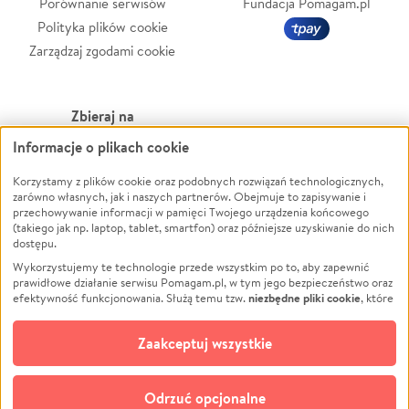
Porównanie serwisów
Fundacja Pomagam.pl
Polityka plików cookie
Zarządzaj zgodami cookie
Zbieraj na
Informacje o plikach cookie
Leczenie
LGBTQ+
Zwierzęta
Powódź
Korzystamy z plików cookie oraz podobnych rozwiązań technologicznych,
zarówno własnych, jak i naszych partnerów. Obejmuje to zapisywanie i
Pożar
Wichura
przechowywanie informacji w pamięci Twojego urządzenia końcowego
(takiego jak np. laptop, tablet, smartfon) oraz późniejsze uzyskiwanie do nich
Ukraina
NGO
dostępu.
Sport
Religia
Wykorzystujemy te technologie przede wszystkim po to, aby zapewnić
Pomoc Finansowa
Edukacja
prawidłowe działanie serwisu Pomagam.pl, w tym jego bezpieczeństwo oraz
niezbędne pliki cookie
efektywność funkcjonowania. Służą temu tzw.
, które
Projekty
Podróż
pozostają zawsze aktywne.
Dowiedz się więcej
Pogrzeb
Impreza
opcjonalnych plików cookie
Dodatkowo, używamy
oraz podobnych
Zaakceptuj wszystkie
Społeczność lokalna
Ochrona środowiska
technologii do celów analitycznych i retargetingowych. Możesz wyrazić
zgodę na ich stosowanie lub jej odmówić. W dowolnym momencie masz
Kultura
Biznes
możliwość zmiany swoich preferencji na stronie „Zarządzaj zgodami cookie”,
Odrzuć opcjonalne
Polski
do której link znajdziesz w stopce serwisu Pomagam.pl. Opcjonalne pliki