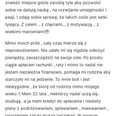
znaleźć miejsce gdzie zarobię tyle aby pozwolić
sobie na dalszą naukę , na rozwijanie umiejętności I
pasji. I zdaję sobie sprawę, że takich osób jest setki
tysięcy. Z celem .. z chęciami... z motywacją .. z
wielkimi marzeniami🥹
Mimo moich prób , cały czas mierze się z
niepowodzeniem. Nie udało mi się nigdzie odłożyć
pieniędzy, zaoszczędzić na swoje cele. Po prostu
ciągle spłacam rachunki , raty i mimo to nadal nie
jestem niezależna finansowo, pomaga mi rodzina aby
starczyło mi na jedzenie. To mnie boli i jest
niewygodne , że biorę od rodziny mimo mojego
wieku :( Mam 22 lata , niektórzy nadal uczą się..
studiują.. a ja mam kredyt do spłacania i niestety
plany z podróżowaniem, spiewaniem , malowaniem ,
tworzeniem sztuki muszą zaczekać. W wolnym