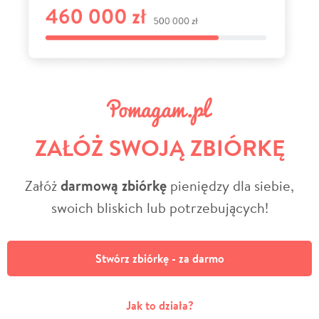
ZAŁÓŻ SWOJĄ ZBIÓRKĘ
Załóż
darmową zbiórkę
pieniędzy dla siebie,
swoich bliskich lub potrzebujących!
Stwórz zbiórkę - za darmo
Jak to działa?