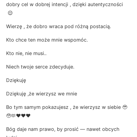
dobry cel w dobrej intencji , dzięki autentyczności
😌
Wierzę , że dobro wraca pod różną postacią.
Kto chce ten może mnie wspomóc.
Kto nie, nie musi..
Niech twoje serce zdecyduje.
Dziękuję
Dziękuję ,że wierzysz we mnie
Bo tym samym pokazujesz , że wierzysz w siebie 🥹
🥹🫶❤️❤️❤️
Bóg daje nam prawo, by prosić — nawet obcych