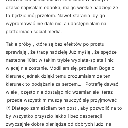
czasie napisałam ebooka, mając wielkie nadzieję że
to będzie mój przełom. Nawet starania ,by go
wypromować nie dało nic, a udostępniałam na
platformach social media.
Takie próby , które są bez efektów po prostu
sprawiają , że tracę nadzieję.Już myślę , że spędze
nastepne 10lat w takim trybie wyplata-splata i nic
więcej nie zostanie. Modliłam się, prosiłam Boga o
kierunek jednak dzięki temu zrozumiałam że ten
kierunek to podążanie za sercem... Potrafię dawać
wiele , często nie dostając nic wzamian,ale teraz
przede wszystkim muszę nauczyć się przyjmować
🥺 Dlatego zamieściłam ten post , aby pozwolić na to
by wszystko przyszło lekko i bez desperacji
zwyczajnie dobre pieniądze od dobrych ludzi na