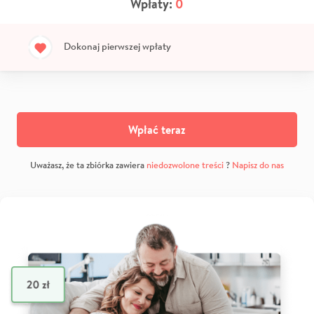
Wpłaty:
0
Dokonaj pierwszej wpłaty
Wpłać teraz
Uważasz, że ta zbiórka zawiera
niedozwolone treści
?
Napisz do nas