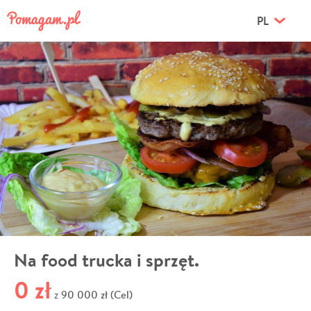
PL
Na food trucka i sprzęt.
0 zł
90 000 zł (Cel)
z