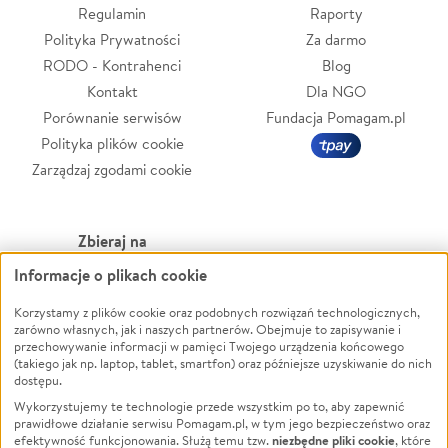
Regulamin
Raporty
Polityka Prywatności
Za darmo
RODO - Kontrahenci
Blog
Kontakt
Dla NGO
Porównanie serwisów
Fundacja Pomagam.pl
Polityka plików cookie
Zarządzaj zgodami cookie
Zbieraj na
Informacje o plikach cookie
Leczenie
LGBTQ+
Zwierzęta
Powódź
Korzystamy z plików cookie oraz podobnych rozwiązań technologicznych,
zarówno własnych, jak i naszych partnerów. Obejmuje to zapisywanie i
Pożar
Wichura
przechowywanie informacji w pamięci Twojego urządzenia końcowego
(takiego jak np. laptop, tablet, smartfon) oraz późniejsze uzyskiwanie do nich
Ukraina
NGO
dostępu.
Sport
Religia
Wykorzystujemy te technologie przede wszystkim po to, aby zapewnić
Pomoc Finansowa
Edukacja
prawidłowe działanie serwisu Pomagam.pl, w tym jego bezpieczeństwo oraz
niezbędne pliki cookie
efektywność funkcjonowania. Służą temu tzw.
, które
Projekty
Podróż