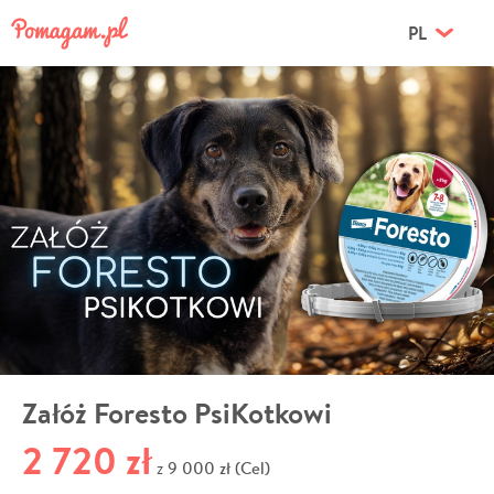
PL
Załóż Foresto PsiKotkowi
2 720 zł
9 000 zł (Cel)
z