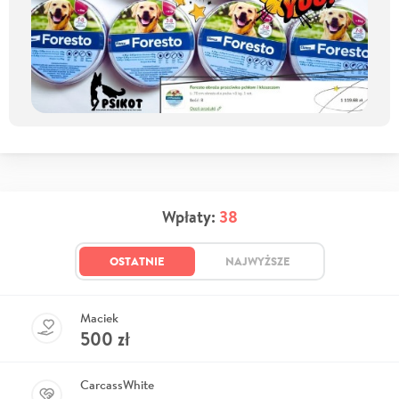
Wpłaty:
38
OSTATNIE
NAJWYŻSZE
Maciek
500
zł
CarcassWhite