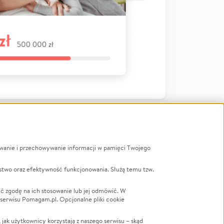
ywanie i przechowywanie informacji w pamięci Twojego
a
stwo oraz efektywność funkcjonowania. Służą temu tzw.
LGBTQ+
Powódź
ć zgodę na ich stosowanie lub jej odmówić. W
 serwisu Pomagam.pl. Opcjonalne pliki cookie
Wichura
NGO
ak użytkownicy korzystają z naszego serwisu – skąd