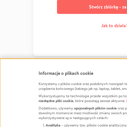
Stwórz zbiórkę - z
Jak to działa
Informacje o plikach cookie
Korzystamy z plików cookie oraz podobnych rozwiązań t
Infor
urządzenia końcowego (takiego jak np. laptop, tablet, sm
Wykorzystujemy te technologie przede wszystkim po to,
Jak to 
niezbędne pliki cookie
, które pozostają zawsze aktywne.
Facebook
Twitter
Instagram
Regula
opcjonalnych plików cookie
Dodatkowo, używamy
oraz p
dowolnym momencie masz możliwość zmiany swoich prefere
Polity
LinkedIn
TikTok
Youtube
wykorzystywane są w następujących celach:
RODO -
Analityka
– używamy tzw. plików cookie analityczny