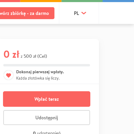
wórz zbiórkę - za darmo
PL
0 zł
500 zł (Cel)
z
Dokonaj pierwszej wpłaty.
Każda złotówka się liczy.
Wpłać teraz
Udostępnij
0
udostępnień