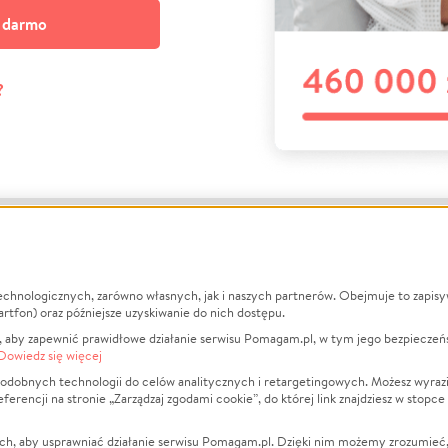
a darmo
?
echnologicznych, zarówno własnych, jak i naszych partnerów. Obejmuje to zapis
macje
O nas
Zbieraj n
artfon) oraz późniejsze uzyskiwanie do nich dostępu.
 aby zapewnić prawidłowe działanie serwisu Pomagam.pl, w tym jego bezpieczeń
działa?
Opinie
Leczenie
Dowiedz się więcej
min
Raporty
Zwierzęta
odobnych technologii do celów analitycznych i retargetingowych. Możesz wyrazi
ncji na stronie „Zarządzaj zgodami cookie”, do której link znajdziesz w stopce
ka Prywatności
Za darmo
Pożar
 Kontrahenci
Blog
Ukraina
ch, aby usprawniać działanie serwisu Pomagam.pl. Dzięki nim możemy zrozumieć, j