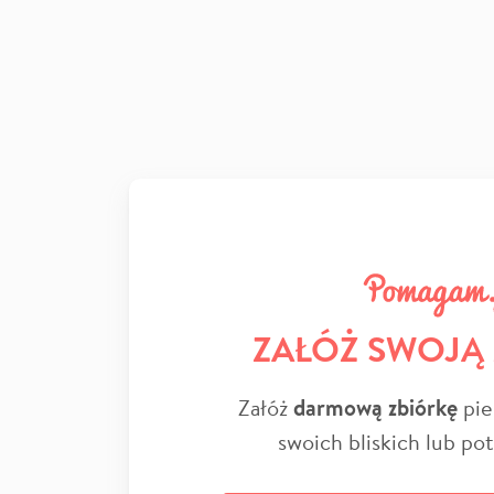
ZAŁÓŻ SWOJĄ
Załóż
darmową zbiórkę
pie
swoich bliskich lub po