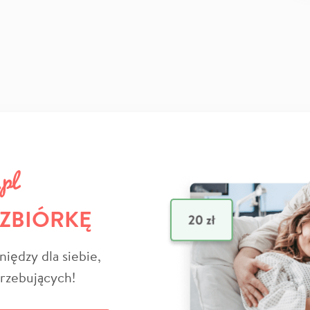
 ZBIÓRKĘ
niędzy dla siebie,
trzebujących!