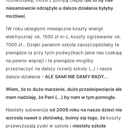
niesamowicie odciążyło a dalsze działania byłyby
możliwe
).
(W roku ubiegłym) miesięczne koszty energii
elektrycznej: ok. 1500 zł m-c, koszty ogrzewania: ok.
7000 zł... Dzięki panelom szkoła zaoszczędziłaby te
pieniądze (a przy tych podwyżkach jakie nas czekają
na pewno więcej) i te pieniądze mogliby
przeznaczyć na dalszy rozwój szkoły (...) i nasze
dalsze działania
- ALE SAMI NIE DAMY RADY...
Wiem, że to duże marzenie, duże przedsięwzięcie ale
mam nadzieję, że Pani (...) by nam w tym pomogła.
Niestety subwencja
od 2008 roku na nasze dzieci nie
wzrosła nawet o złotówkę,
boimy się tego, że
koszty
przewyższają zyski w szkole i
niestety szkoła