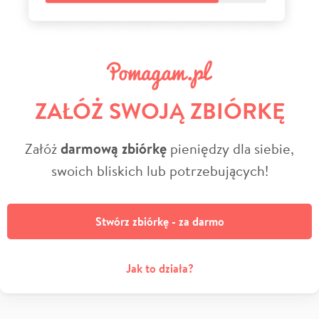
ZAŁÓŻ SWOJĄ ZBIÓRKĘ
Załóż
darmową zbiórkę
pieniędzy dla siebie,
swoich bliskich lub potrzebujących!
Stwórz zbiórkę - za darmo
Jak to działa?