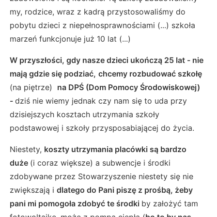
my, rodzice, wraz z kadrą przystosowaliśmy do
pobytu dzieci z niepełnosprawnościami (...) szkoła
marzeń funkcjonuje już 10 lat (...)
W przyszłości, gdy nasze dzieci ukończą 25 lat - nie
mają gdzie się podziać,
chcemy rozbudować szkołę
(na piętrze)
na DPŚ
(Dom Pomocy Środowiskowej)
-
dziś nie wiemy jednak czy nam się to uda przy
dzisiejszych kosztach utrzymania szkoły
podstawowej i szkoły przysposabiającej do życia.
Niestety,
koszty utrzymania placówki są bardzo
duże
(i coraz większe) a subwencje i środki
zdobywane przez Stowarzyszenie niestety się nie
zwiększają i
dlatego do Pani piszę z prośbą, żeby
pani mi pomogoła zdobyć te środki
by założyć tam
fotowoltaikę, może z pompą ciepła (
bo to by nas