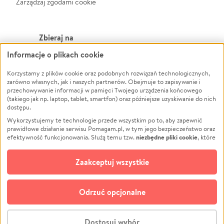
Zarządzaj zgodami cookie
Zbieraj na
Informacje o plikach cookie
Leczenie
LGBTQ+
Zwierzęta
Powódź
Korzystamy z plików cookie oraz podobnych rozwiązań technologicznych,
zarówno własnych, jak i naszych partnerów. Obejmuje to zapisywanie i
Pożar
Wichura
przechowywanie informacji w pamięci Twojego urządzenia końcowego
(takiego jak np. laptop, tablet, smartfon) oraz późniejsze uzyskiwanie do nich
Ukraina
NGO
dostępu.
Sport
Religia
Wykorzystujemy te technologie przede wszystkim po to, aby zapewnić
Pomoc Finansowa
Edukacja
prawidłowe działanie serwisu Pomagam.pl, w tym jego bezpieczeństwo oraz
niezbędne pliki cookie
efektywność funkcjonowania. Służą temu tzw.
, które
Projekty
Podróż
pozostają zawsze aktywne.
Dowiedz się więcej
Pogrzeb
Impreza
opcjonalnych plików cookie
Dodatkowo, używamy
oraz podobnych
Zaakceptuj wszystkie
Społeczność lokalna
Ochrona środowiska
technologii do celów analitycznych i retargetingowych. Możesz wyrazić
zgodę na ich stosowanie lub jej odmówić. W dowolnym momencie masz
Kultura
Biznes
możliwość zmiany swoich preferencji na stronie „Zarządzaj zgodami cookie”,
Odrzuć opcjonalne
Polski
do której link znajdziesz w stopce serwisu Pomagam.pl. Opcjonalne pliki
cookie wykorzystywane są w następujących celach:
© CROWDING SP. Z O.O.
Analityka
– używamy tzw. plików cookie analitycznych, aby usprawniać
Dostosuj wybór
działanie serwisu Pomagam.pl. Dzięki nim możemy zrozumieć, jak