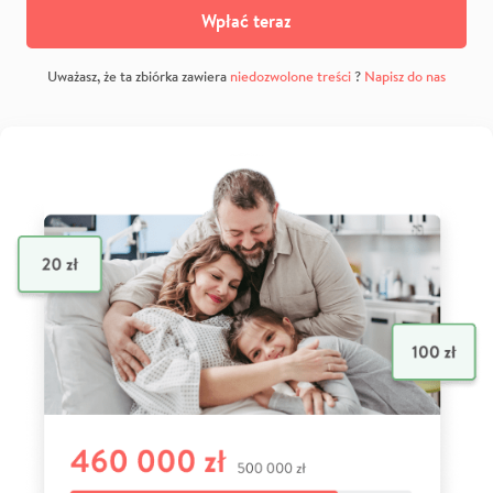
Wpłać teraz
Uważasz, że ta zbiórka zawiera
niedozwolone treści
?
Napisz do nas