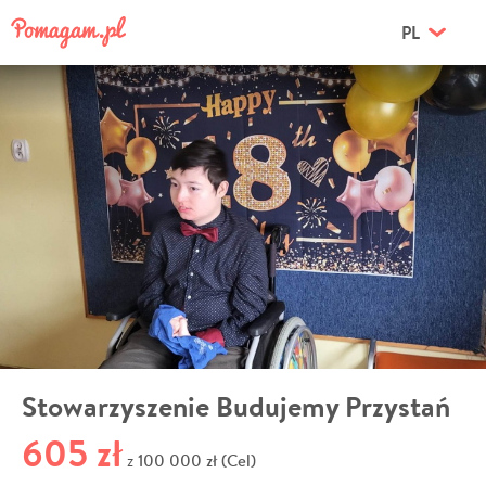
PL
Stowarzyszenie Budujemy Przystań
605 zł
100 000 zł (Cel)
z