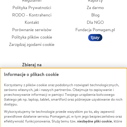
Regulamin
Raporty
Polityka Prywatności
Za darmo
RODO - Kontrahenci
Blog
Kontakt
Dla NGO
Porównanie serwisów
Fundacja Pomagam.pl
Polityka plików cookie
Zarządzaj zgodami cookie
Zbieraj na
Informacje o plikach cookie
Leczenie
LGBTQ+
Zwierzęta
Powódź
Korzystamy z plików cookie oraz podobnych rozwiązań technologicznych,
zarówno własnych, jak i naszych partnerów. Obejmuje to zapisywanie i
Pożar
Wichura
przechowywanie informacji w pamięci Twojego urządzenia końcowego
(takiego jak np. laptop, tablet, smartfon) oraz późniejsze uzyskiwanie do nich
Ukraina
NGO
dostępu.
Sport
Religia
Wykorzystujemy te technologie przede wszystkim po to, aby zapewnić
Pomoc Finansowa
Edukacja
prawidłowe działanie serwisu Pomagam.pl, w tym jego bezpieczeństwo oraz
niezbędne pliki cookie
efektywność funkcjonowania. Służą temu tzw.
, które
Projekty
Podróż
pozostają zawsze aktywne.
Dowiedz się więcej