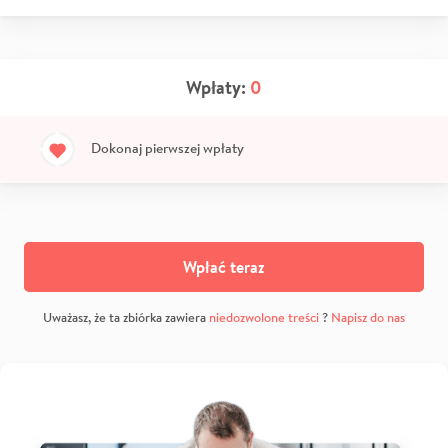
Wpłaty:
0
Dokonaj pierwszej wpłaty
Wpłać teraz
Uważasz, że ta zbiórka zawiera
niedozwolone treści
?
Napisz do nas