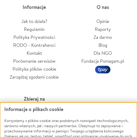
Informacje
O nas
Jak to działa?
Opinie
Regulamin
Raporty
Polityka Prywatności
Za darmo
RODO - Kontrahenci
Blog
Kontakt
Dla NGO
Porównanie serwisów
Fundacja Pomagam.pl
Polityka plików cookie
Zarządzaj zgodami cookie
Zbieraj na
Informacje o plikach cookie
Leczenie
LGBTQ+
Zwierzęta
Powódź
Korzystamy z plików cookie oraz podobnych rozwiązań technologicznych,
zarówno własnych, jak i naszych partnerów. Obejmuje to zapisywanie i
Pożar
Wichura
przechowywanie informacji w pamięci Twojego urządzenia końcowego
(takiego jak np. laptop, tablet, smartfon) oraz późniejsze uzyskiwanie do nich
Ukraina
NGO