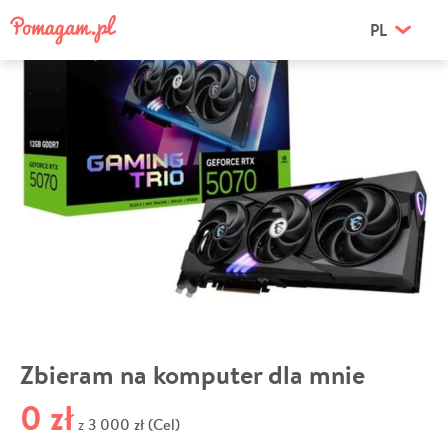
PL
Zbieram na komputer dla mnie
0 zł
3 000 zł (Cel)
z