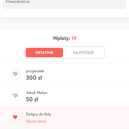
Powodzenia
Wpłaty:
19
OSTATNIE
NAJWYŻSZE
przyjaciele
300
zł
Jakub Matys
50
zł
Dołącz do listy
Wpłać teraz