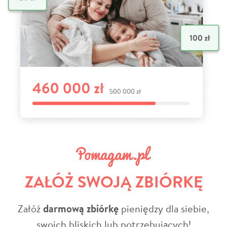
ZAŁÓŻ SWOJĄ ZBIÓRKĘ
Załóż
darmową zbiórkę
pieniędzy dla siebie,
swoich bliskich lub potrzebujących!