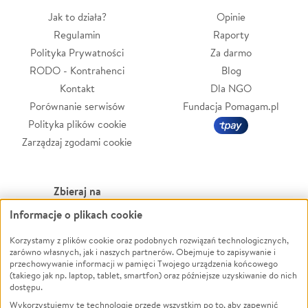
Jak to działa?
Opinie
Regulamin
Raporty
Polityka Prywatności
Za darmo
RODO - Kontrahenci
Blog
Kontakt
Dla NGO
Porównanie serwisów
Fundacja Pomagam.pl
Polityka plików cookie
Zarządzaj zgodami cookie
Zbieraj na
Informacje o plikach cookie
Leczenie
LGBTQ+
Zwierzęta
Powódź
Korzystamy z plików cookie oraz podobnych rozwiązań technologicznych,
zarówno własnych, jak i naszych partnerów. Obejmuje to zapisywanie i
Pożar
Wichura
przechowywanie informacji w pamięci Twojego urządzenia końcowego
(takiego jak np. laptop, tablet, smartfon) oraz późniejsze uzyskiwanie do nich
Ukraina
NGO
dostępu.
Sport
Religia
Wykorzystujemy te technologie przede wszystkim po to, aby zapewnić