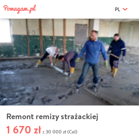
PL
Remont remizy strażackiej
1 670 zł
30 000 zł (Cel)
z