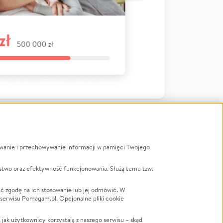
ywanie i przechowywanie informacji w pamięci Twojego
a
stwo oraz efektywność funkcjonowania. Służą temu tzw.
LGBTQ+
Powódź
ć zgodę na ich stosowanie lub jej odmówić. W
 serwisu Pomagam.pl. Opcjonalne pliki cookie
Wichura
NGO
ak użytkownicy korzystają z naszego serwisu – skąd