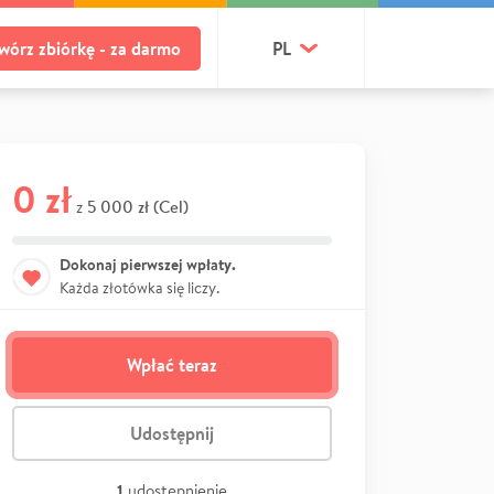
wórz zbiórkę - za darmo
PL
0 zł
5 000 zł (Cel)
z
Dokonaj pierwszej wpłaty.
Każda złotówka się liczy.
Wpłać teraz
Udostępnij
1
udostępnienie