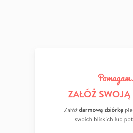
ZAŁÓŻ SWOJĄ
Załóż
darmową zbiórkę
pie
swoich bliskich lub po