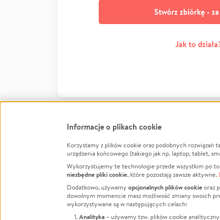
Stwórz zbiórkę - z
Jak to działa
Informacje o plikach cookie
Korzystamy z plików cookie oraz podobnych rozwiązań t
Infor
urządzenia końcowego (takiego jak np. laptop, tablet, sm
Wykorzystujemy te technologie przede wszystkim po to,
Jak to 
niezbędne pliki cookie
, które pozostają zawsze aktywne.
Facebook
Twitter
Instagram
Regula
opcjonalnych plików cookie
Dodatkowo, używamy
oraz p
dowolnym momencie masz możliwość zmiany swoich prefere
Polity
LinkedIn
TikTok
Youtube
wykorzystywane są w następujących celach:
RODO -
Analityka
– używamy tzw. plików cookie analityczny