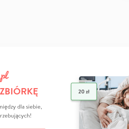
 ZBIÓRKĘ
niędzy dla siebie,
trzebujących!