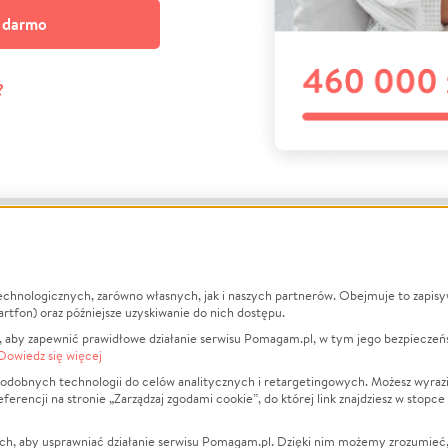
a darmo
?
echnologicznych, zarówno własnych, jak i naszych partnerów. Obejmuje to zapis
macje
O nas
Zbieraj n
artfon) oraz późniejsze uzyskiwanie do nich dostępu.
 aby zapewnić prawidłowe działanie serwisu Pomagam.pl, w tym jego bezpieczeń
działa?
Opinie
Leczenie
Dowiedz się więcej
min
Raporty
Zwierzęta
odobnych technologii do celów analitycznych i retargetingowych. Możesz wyrazi
ncji na stronie „Zarządzaj zgodami cookie”, do której link znajdziesz w stopce
ka Prywatności
Za darmo
Pożar
 Kontrahenci
Blog
Ukraina
ch, aby usprawniać działanie serwisu Pomagam.pl. Dzięki nim możemy zrozumieć, j